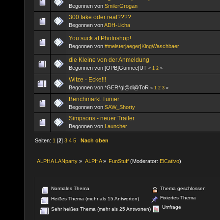
Begonnen von
SmilerGrogan
300 fake oder real????
Begonnen von
ADH-Licha
You suck at Photoshop!
Begonnen von
#meisterjaeger|KingWaschbaer
die Kleine von der Anmeldung
Begonnen von [OPB]Gunnee|UT
«
1
2
»
Witze - Ecke!!!
Begonnen von *GER*gl@di@ToR
«
1
2
3
»
Benchmarkt Tunier
Begonnen von
SAW_Shorty
Simpsons - neuer Trailer
Begonnen von
Launcher
Seiten:
1
[
2
]
3
4
5
Nach oben
ALPHA LANparty
»
ALPHA
»
FunStuff
(Moderator:
ElCativo
)
Normales Thema
Thema geschlossen
Fixiertes Thema
Heißes Thema (mehr als 15 Antworten)
Umfrage
Sehr heißes Thema (mehr als 25 Antworten)