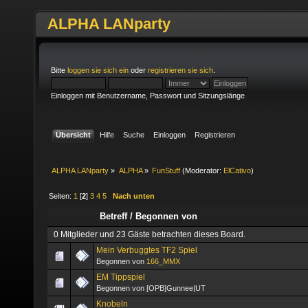
ALPHA LANparty
Bitte
loggen sie sich ein
oder
registrieren sie sich
.
Einloggen mit Benutzername, Passwort und Sitzungslänge
Übersicht
Hilfe
Suche
Einloggen
Registrieren
ALPHA LANparty
»
ALPHA
»
FunStuff
(Moderator:
ElCativo
)
Seiten:
1
[
2
]
3
4
5
Nach unten
Betreff
/
Begonnen von
0 Mitglieder und 23 Gäste betrachten dieses Board.
Mein Verbuggtes TF2 Spiel
Begonnen von
166_MMX
EM Tippspiel
Begonnen von [OPB]Gunnee|UT
Knobeln