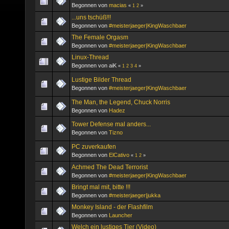
Begonnen von
macias
«
1
2
»
...uns tschüß!!!
Begonnen von
#meisterjaeger|KingWaschbaer
The Female Orgasm
Begonnen von
#meisterjaeger|KingWaschbaer
Linux-Thread
Begonnen von aiK
«
1
2
3
4
»
Lustige Bilder Thread
Begonnen von
#meisterjaeger|KingWaschbaer
The Man, the Legend, Chuck Norris
Begonnen von
Hadez
Tower Defense mal anders...
Begonnen von
Tizno
PC zuverkaufen
Begonnen von
ElCativo
«
1
2
»
Achmed The Dead Terrorist
Begonnen von
#meisterjaeger|KingWaschbaer
Bringt mal mit, bitte !!!
Begonnen von
#meisterjaeger|jukka
Monkey Island - der Flashfilm
Begonnen von
Launcher
Welch ein lustiges Tier (Video)