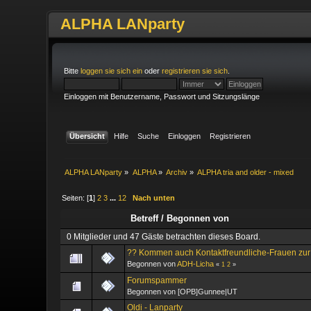
ALPHA LANparty
Bitte
loggen sie sich ein
oder
registrieren sie sich
.
Einloggen mit Benutzername, Passwort und Sitzungslänge
Übersicht
Hilfe
Suche
Einloggen
Registrieren
ALPHA LANparty
»
ALPHA
»
Archiv
»
ALPHA tria and older - mixed
Seiten: [
1
]
2
3
...
12
Nach unten
Betreff
/
Begonnen von
0 Mitglieder und 47 Gäste betrachten dieses Board.
?? Kommen auch Kontaktfreundliche-Frauen zur
Begonnen von
ADH-Licha
«
1
2
»
Forumspammer
Begonnen von [OPB]Gunnee|UT
Oldi - Lanparty