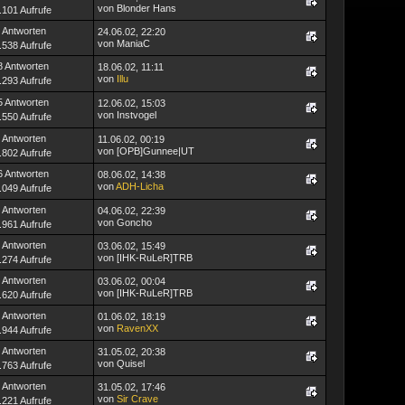
von Blonder Hans
.101 Aufrufe
 Antworten
24.06.02, 22:20
von ManiaC
.538 Aufrufe
8 Antworten
18.06.02, 11:11
von
Illu
.293 Aufrufe
5 Antworten
12.06.02, 15:03
von Instvogel
.550 Aufrufe
 Antworten
11.06.02, 00:19
von [OPB]Gunnee|UT
.802 Aufrufe
6 Antworten
08.06.02, 14:38
von
ADH-Licha
.049 Aufrufe
 Antworten
04.06.02, 22:39
von Goncho
.961 Aufrufe
 Antworten
03.06.02, 15:49
von [IHK-RuLeR]TRB
.274 Aufrufe
 Antworten
03.06.02, 00:04
von [IHK-RuLeR]TRB
.620 Aufrufe
 Antworten
01.06.02, 18:19
von
RavenXX
.944 Aufrufe
 Antworten
31.05.02, 20:38
von Quisel
.763 Aufrufe
 Antworten
31.05.02, 17:46
von
Sir Crave
.221 Aufrufe