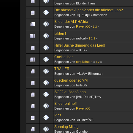
Begonnen von Blonder Hans
Die nächste Alpha? oder die nächste Lan?
Begonnen von -=]JEDI[=-Chameleon
Bilder der ALPHA tria
Begonnen von
RavenXX
«
1
2
»
fakten !
Begonnen von radical
«
1
2
3
»
Hilfe! Suche dringend das Lied!
Begonnen von =HUBI=
Cocktailbar
Begonnen von
tequilahexe
«
1
2
»
TRAILER
Begonnen von -=NaV=-Blitterman
duschen oder so ?!?!
Begonnen von hells00r
SOF2 auf der Alpha
Begonnen von [IHK-RuLeR]Trav
Bilder online!!
Begonnen von
RavenXX
Pics
Begonnen von -cHInkY`sT-
Sonntag Mittag
Begonnen von Goncho