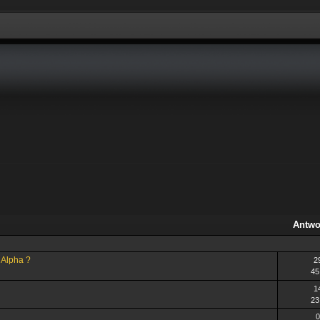
Antwo
 Alpha ?
2
45
1
23
0