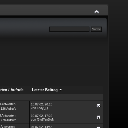
rten
/
Aufrufe
Letzter Beitrag
9 Antworten
15.07.02, 20:13
von Lady_Q
.126 Aufrufe
4 Antworten
10.07.02, 17:22
von [6fu]Ten$ioN
.778 Aufrufe
 Antworten
04.07.02, 14:43