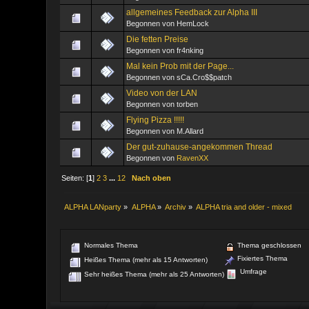
allgemeines Feedback zur Alpha III
Begonnen von HemLock
Die fetten Preise
Begonnen von fr4nking
Mal kein Prob mit der Page...
Begonnen von sCa.Cro$$patch
Video von der LAN
Begonnen von torben
Flying Pizza !!!!!
Begonnen von M.Allard
Der gut-zuhause-angekommen Thread
Begonnen von
RavenXX
Seiten: [
1
]
2
3
...
12
Nach oben
ALPHA LANparty
»
ALPHA
»
Archiv
»
ALPHA tria and older - mixed
Normales Thema
Thema geschlossen
Fixiertes Thema
Heißes Thema (mehr als 15 Antworten)
Umfrage
Sehr heißes Thema (mehr als 25 Antworten)