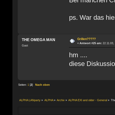
ps. War das hier
Grillen?????
THE OMEGA MAN
«
Antwort #25 am:
22.11.03, 
Gast
hm ....
diese Diskussion
Seiten:
1
[
2
]
Nach oben
ALPHA LANparty
»
ALPHA
»
Archiv
»
ALPHA EXI and older - General
»
Th