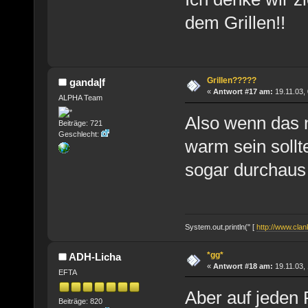
dem Grillen!!
Grillen?????
ganda|f
«
Antwort #17 am:
19.11.03, 
ALPHA Team
Also wenn das 
Beiträge: 721
Geschlecht:
warm sein sollt
sogar durchaus 
System.out.println(" [
http://www.clank
*gg*
ADH-Licha
«
Antwort #18 am:
19.11.03, 
EFTA
Aber auf jeden F
Beiträge: 820