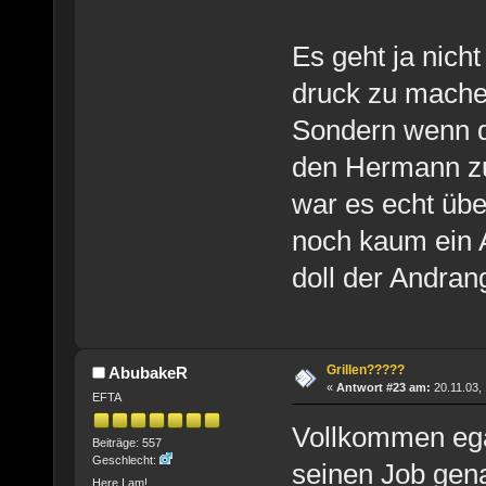
Es geht ja nich
druck zu machen
Sondern wenn da
den Hermann zu 
war es echt übe
noch kaum ein A
doll der Andra
Grillen?????
AbubakeR
«
Antwort #23 am:
20.11.03, 
EFTA
Vollkommen ega
Beiträge: 557
Geschlecht:
seinen Job gena
Here I am!