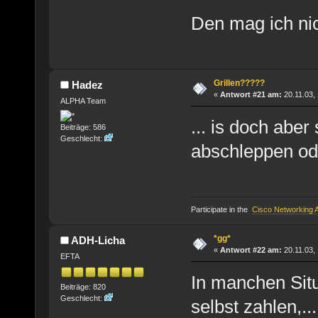
Den mag ich nic
Grillen?????
Hadez
«
Antwort #21 am:
20.11.03, 
ALPHA Team
... is doch aber
Beiträge: 586
Geschlecht:
abschleppen od
Participate in the
Cisco Networking
*gg*
ADH-Licha
«
Antwort #22 am:
20.11.03, 
EFTA
In manchen Sit
Beiträge: 820
Geschlecht:
selbst zahlen,...