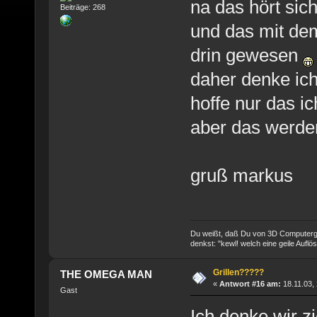
na das hört sich
Beiträge: 268
und das mit dem 
drin gewesen
daher denke ich
hoffe nur das ic
aber das werden
gruß markus
Du weißt, daß Du von 3D Computergr
denkst: "kewl! welch eine geile Auflös
Grillen?????
THE OMEGA MAN
«
Antwort #16 am:
18.11.03, 
Gast
Ich denke wir z