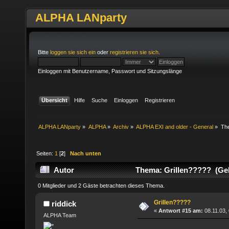
ALPHA LANparty
Bitte
loggen sie sich ein
oder
registrieren sie sich
.
Einloggen mit Benutzername, Passwort und Sitzungslänge
Übersicht
Hilfe
Suche
Einloggen
Registrieren
ALPHA LANparty
»
ALPHA
»
Archiv
»
ALPHA EXI and older - General
»
Th
Seiten:
1
[
2
]
Nach unten
Autor
Thema: Grillen????? (Gel
0 Mitglieder und 2 Gäste betrachten dieses Thema.
Grillen?????
riddick
«
Antwort #15 am:
08.11.03, 
ALPHA Team