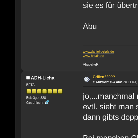
sie es für übert
Abu
www.daniel-belala.de
www.belala.de
AbubakeR
Grillen?????
ADH-Licha
«
Antwort #24 am:
20.11.03, 
EFTA
jo,...manchmal 
Beiträge: 820
Geschlecht:
evtl. sieht man
dann gibts dopp
Bei manchen Cl