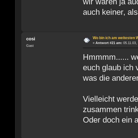
wir waren ja au
auch keiner, al
Wo bin ich am weitesten 
cosi
«
Antwort #21 am:
05.11.03, 
Gast
Hmmmm...... we
euch glaub ich 
was die ander
Vielleicht werde
zusammen trink
Oder doch ein a