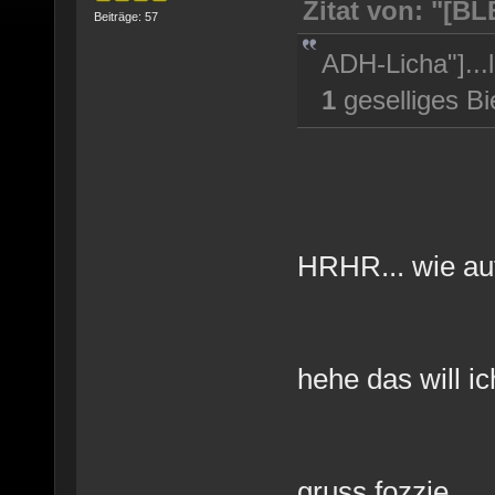
Zitat von: "[B
Beiträge: 57
ADH-Licha"]...l
1
geselliges B
HRHR... wie au
hehe das will i
gruss fozzie