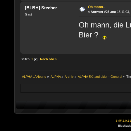
Oh mann..
[BLBH] Stecher
«
Antwort #23 am:
15.11.03, 
Gast
Oh mann, die Lu
Bier ?
Seiten:
1
[
2
]
Nach oben
ALPHA LANparty
»
ALPHA
»
Archiv
»
ALPHA EXI and older - General
»
Th
SMF 2.0.1
Blackjack