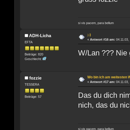
si vis pacem, para bellum
;-)
ADH-Licha
«
Antwort #16 am:
04.11.03, 
EFTA
W/Lan ??? Nie 
Beiträge: 820
Geschlecht:
Wo bin ich am weitesten 
fozzie
«
Antwort #17 am:
04.11.03, 
TESSERA
Das du dich nim
Beiträge: 57
nich, das du ni
si vis pacem, para bellum