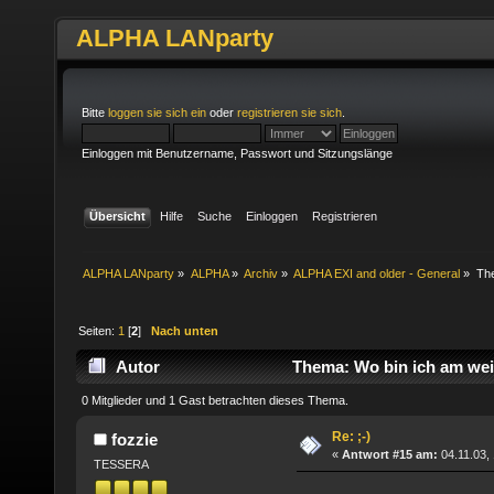
ALPHA LANparty
Bitte
loggen sie sich ein
oder
registrieren sie sich
.
Einloggen mit Benutzername, Passwort und Sitzungslänge
Übersicht
Hilfe
Suche
Einloggen
Registrieren
ALPHA LANparty
»
ALPHA
»
Archiv
»
ALPHA EXI and older - General
»
Th
Seiten:
1
[
2
]
Nach unten
Autor
Thema: Wo bin ich am wei
0 Mitglieder und 1 Gast betrachten dieses Thema.
Re: ;-)
fozzie
«
Antwort #15 am:
04.11.03, 
TESSERA