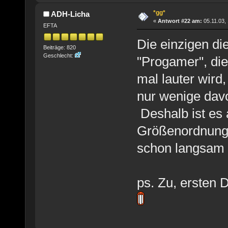
*gg*
ADH-Licha
«
Antwort #22 am:
05.11.03, 
EFTA
Die einzigen di
Beiträge: 820
Geschlecht:
"Progamer", die
mal lauter wird
nur wenige dav
Deshalb ist es 
Größenordnung.
schon langsam
ps. Zu, ersten