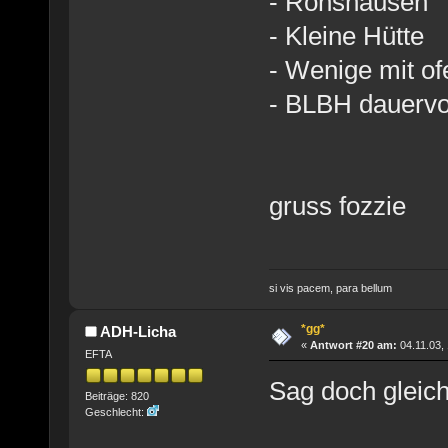
- Ronshausen
- Kleine Hütte
- Wenige mit of
- BLBH dauervol
gruss fozzie
si vis pacem, para bellum
*gg*
ADH-Licha
«
Antwort #20 am:
04.11.03, 
EFTA
Sag doch gleic
Beiträge: 820
Geschlecht: