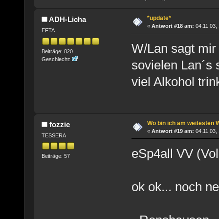
*update*
ADH-Licha
«
Antwort #18 am:
04.11.03, 
EFTA
W/Lan sagt mir
Beiträge: 820
Geschlecht:
sovielen Lan´s s
viel Alkohol tr
Wo bin ich am weitesten 
fozzie
«
Antwort #19 am:
04.11.03, 
TESSERA
eSp4all VV (Vo
Beiträge: 57
ok ok... noch n