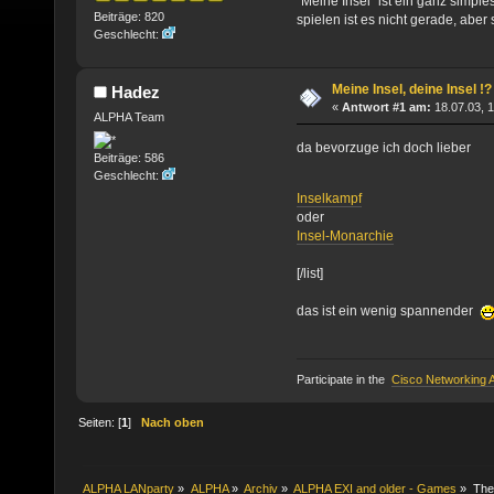
"Meine Insel" ist ein ganz simpl
Beiträge: 820
spielen ist es nicht gerade, aber
Geschlecht:
Meine Insel, deine Insel !?
Hadez
«
Antwort #1 am:
18.07.03, 1
ALPHA Team
da bevorzuge ich doch lieber
Beiträge: 586
Geschlecht:
Inselkampf
oder
Insel-Monarchie
[/list]
das ist ein wenig spannender
Participate in the
Cisco Networking
Seiten: [
1
]
Nach oben
ALPHA LANparty
»
ALPHA
»
Archiv
»
ALPHA EXI and older - Games
»
Th