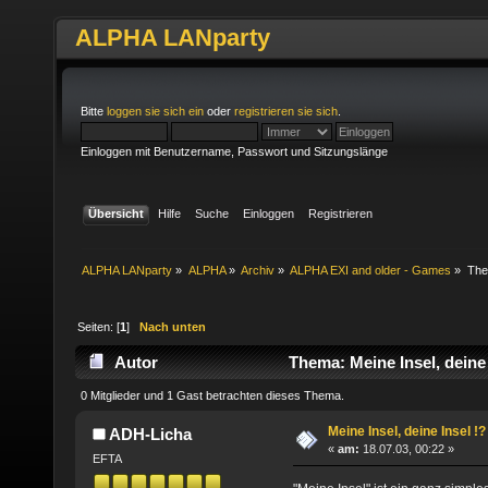
ALPHA LANparty
Bitte
loggen sie sich ein
oder
registrieren sie sich
.
Einloggen mit Benutzername, Passwort und Sitzungslänge
Übersicht
Hilfe
Suche
Einloggen
Registrieren
ALPHA LANparty
»
ALPHA
»
Archiv
»
ALPHA EXI and older - Games
»
Th
Seiten: [
1
]
Nach unten
Autor
Thema: Meine Insel, deine 
0 Mitglieder und 1 Gast betrachten dieses Thema.
Meine Insel, deine Insel !?
ADH-Licha
«
am:
18.07.03, 00:22 »
EFTA