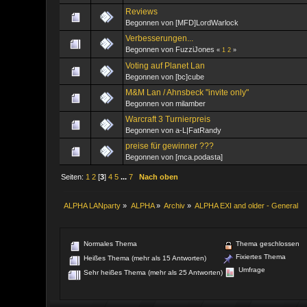
Reviews
Begonnen von [MFD]LordWarlock
Verbesserungen...
Begonnen von FuzziJones
«
1
2
»
Voting auf Planet Lan
Begonnen von [bc]cube
M&M Lan / Ahnsbeck "invite only"
Begonnen von milamber
Warcraft 3 Turnierpreis
Begonnen von a-L|FatRandy
preise für gewinner ???
Begonnen von [mca.podasta]
Seiten:
1
2
[
3
]
4
5
...
7
Nach oben
ALPHA LANparty
»
ALPHA
»
Archiv
»
ALPHA EXI and older - General
Normales Thema
Thema geschlossen
Fixiertes Thema
Heißes Thema (mehr als 15 Antworten)
Umfrage
Sehr heißes Thema (mehr als 25 Antworten)