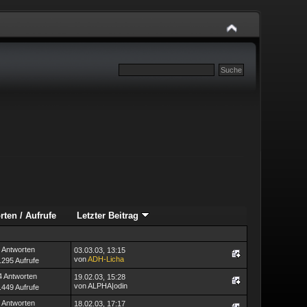
rten
/
Aufrufe
Letzter Beitrag
 Antworten
03.03.03, 13:15
von
ADH-Licha
.295 Aufrufe
4 Antworten
19.02.03, 15:28
von ALPHA|odin
.449 Aufrufe
 Antworten
18.02.03, 17:17