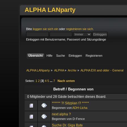
ALPHA LANparty
Bitte
loggen sie sich ein
oder
registrieren sie sich
.
Einloggen mit Benutzername, Passwort und Sitzungslänge
Übersicht
Hilfe
Suche
Einloggen
Registrieren
ALPHA LANparty
»
ALPHA
»
Archiv
»
ALPHA EXI and older - General
Seiten:
1
2
[
3
]
4
5
...
7
Nach unten
Betreff
/
Begonnen von
0 Mitglieder und 28 Gäste betrachten dieses Board.
****** ?! Sitzplan !? *****
Begonnen von
ADH-Licha
next alpha ?
Begonnen von D-Fence
Suche Dr. Giga Byte