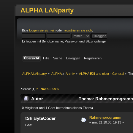
ALPHA LANparty
Bitte
loggen sie sich ein
oder
registrieren sie sich
.
Einloggen mit Benutzername, Passwort und Sitzungslänge
Übersicht
Hilfe
Suche
Einloggen
Registrieren
ALPHA LANparty
»
ALPHA
»
Archiv
»
ALPHA EXI and older - General
»
Th
Seiten: [
1
]
2
Nach unten
Autor
Thema: Rahmenprogramm 
0 Mitglieder und 1 Gast betrachten dieses Thema.
Rahmenprogramm
tSh|ByteCoder
«
am:
21.10.03, 19:13 »
Gast