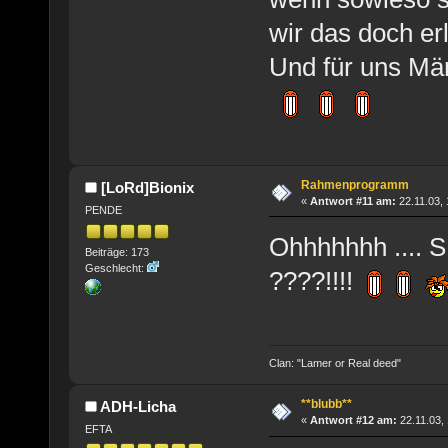
wir das doch erl
Und für uns Mä
Rahmenprogramm
[LoRd]Bionix
«
Antwort #11 am:
22.11.03, 
PENDE
Ohhhhhhh ....
Beiträge: 173
Geschlecht:
????!!!!
Clan: "Lamer or Real deed"
**blubb**
ADH-Licha
«
Antwort #12 am:
22.11.03, 
EFTA