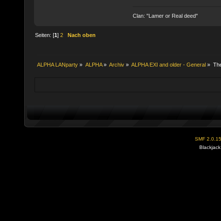
Clan: "Lamer or Real deed"
Seiten: [
1
]
2
Nach oben
ALPHA LANparty
»
ALPHA
»
Archiv
»
ALPHA EXI and older - General
»
Th
SMF 2.0.1
Blackjack