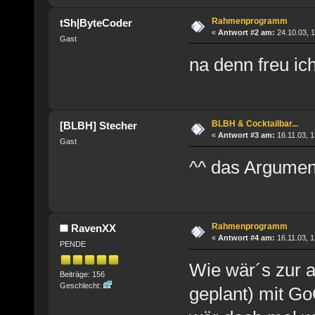
Rahmenprogramm
tSh|ByteCoder
«
Antwort #2 am:
24.10.03, 1
Gast
na denn freu i
BLBH & Cocktailbar...
[BLBH] Stecher
«
Antwort #3 am:
16.11.03, 1
Gast
^^ das Argumen
Rahmenprogramm
RavenXX
«
Antwort #4 am:
16.11.03, 1
PENDE
Wie wär´s zur 
Beiträge: 156
Geschlecht:
geplant) mit G