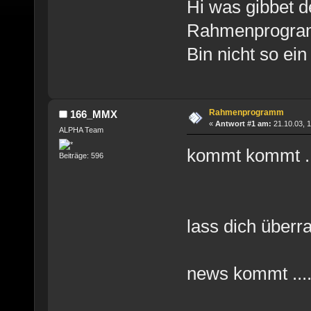
Hi was gibbet d
Rahmenprogra
Bin nicht so ei
Rahmenprogramm
166_MMX
«
Antwort #1 am:
21.10.03, 1
ALPHA Team
kommt kommt ..
Beiträge: 596
lass dich über
news kommt ...