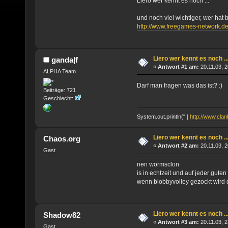
Liero wer kennt es noch ...
und noch viel wichtiger, wer hat bo
http://www.freegames-network.de/
Liero wer kennt es noch ..
ganda|f
«
Antwort #1 am:
20.11.03, 2
ALPHA Team
Darf man fragen was das ist? :)
Beiträge: 721
Geschlecht:
System.out.println(" [
http://www.clank
Liero wer kennt es noch ..
Chaos.org
«
Antwort #2 am:
20.11.03, 2
Gast
nen wormsclon
is in echtzeit und auf jeder gute
wenn blobbyvolley gezockt wird d
Liero wer kennt es noch ..
Shadow82
«
Antwort #3 am:
20.11.03, 2
Gast