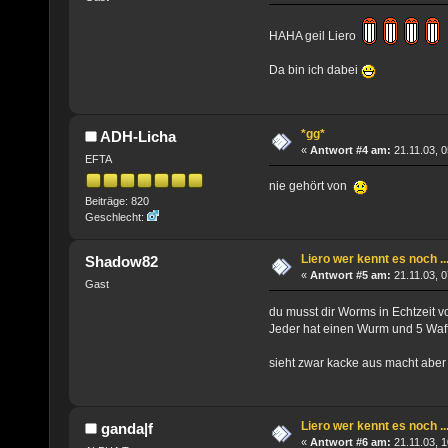
HAHA geil Liero
Da bin ich dabei
*gg*
ADH-Licha
«
Antwort #4 am:
21.11.03, 0
EFTA
nie gehört von
Beiträge: 820
Geschlecht:
Liero wer kennt es noch ..
Shadow82
«
Antwort #5 am:
21.11.03, 0
Gast
du musst dir Worms in Echtzeit vor
Jeder hat einen Wurm und 5 Waf
sieht zwar kacke aus macht abe
Liero wer kennt es noch ..
ganda|f
«
Antwort #6 am:
21.11.03, 1