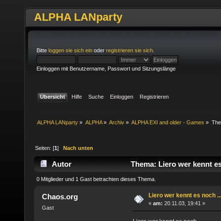
ALPHA LANparty
Bitte
loggen sie sich ein
oder
registrieren sie sich
.
Einloggen mit Benutzername, Passwort und Sitzungslänge
Übersicht
Hilfe
Suche
Einloggen
Registrieren
ALPHA LANparty
»
ALPHA
»
Archiv
»
ALPHA EXI and older - Games
»
Th
Seiten: [
1
]
Nach unten
Autor
Thema: Liero wer kennt es
0 Mitglieder und 1 Gast betrachten dieses Thema.
Liero wer kennt es noch ..
Chaos.org
«
am:
20.11.03, 19:41 »
Gast