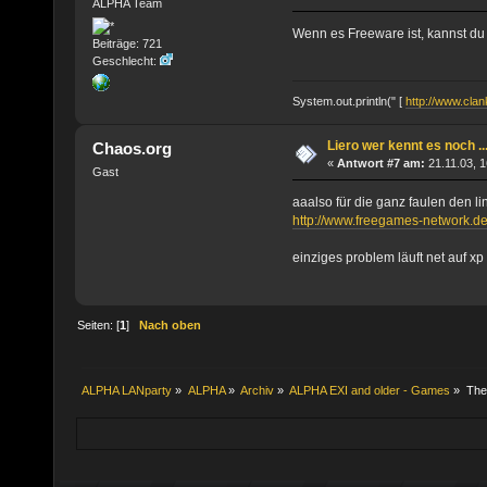
ALPHA Team
Wenn es Freeware ist, kannst du 
Beiträge: 721
Geschlecht:
System.out.println(" [
http://www.clank
Liero wer kennt es noch ..
Chaos.org
«
Antwort #7 am:
21.11.03, 1
Gast
aaalso für die ganz faulen den l
http://www.freegames-network.de/
einziges problem läuft net auf x
Seiten: [
1
]
Nach oben
ALPHA LANparty
»
ALPHA
»
Archiv
»
ALPHA EXI and older - Games
»
Th