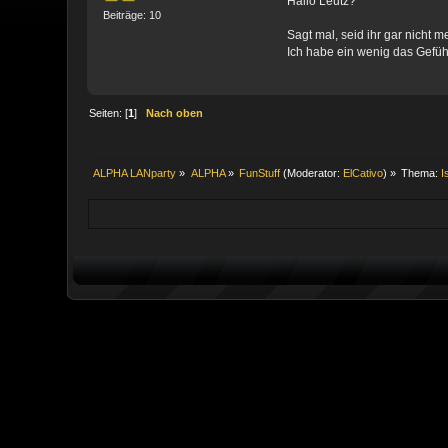
Hallo Leutz?
Beiträge: 10
Sagt mal, seid ihr gar nicht m
Ich habe ein wenig das Gefüh
Seiten: [
1
]
Nach oben
ALPHA LANparty
»
ALPHA
»
FunStuff
(Moderator:
ElCativo
) »
Thema:
I