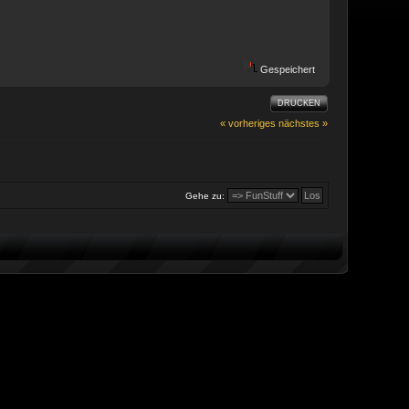
Gespeichert
DRUCKEN
« vorheriges
nächstes »
Gehe zu: