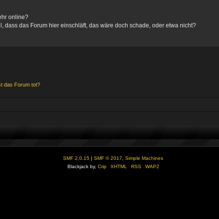
ehr online?
l, dass das Forum hier einschläft, das wäre doch schade, oder etwa nicht?
st das Forum tot?
SMF 2.0.15
|
SMF © 2017
,
Simple Machines
Blackjack by,
Crip
XHTML
RSS
WAP2