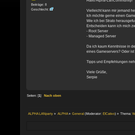
Hallo Alpha-LanCommunity!
Beiträge: 8
Geschlecht:
Vielleicht kann mir jemand he
Ich möchte gerne einen Gamese
Wie ich bei Strato herausgef
Entscheiden kann ich mich z
- Root Server
- Managed Server
Da ich kaum Kenntnisse in de
eines Gameservers? Oder ist d
Tipps und Empfehlungen neh
Viele Grüße,
Serpie
Seiten: [
1
]
Nach oben
ALPHA LANparty
»
ALPHA
»
General
(Moderator:
ElCativo
) »
Thema:
W