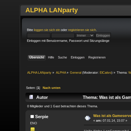
ALPHA LANparty
Bitte
loggen sie sich ein
oder
registrieren sie sich
.
Einloggen mit Benutzername, Passwort und Sitzungslänge
Übersicht
Hilfe
Suche
Einloggen
Registrieren
ALPHA LANparty
»
ALPHA
»
General
(Moderator:
ElCativo
) »
Thema:
W
Seiten: [
1
]
Nach unten
Autor
Thema: Was ist als Gam
0 Mitglieder und 1 Gast betrachten dieses Thema.
Was ist als Gameserv
Serpie
«
am:
07.01.14, 15:07 »
ENO