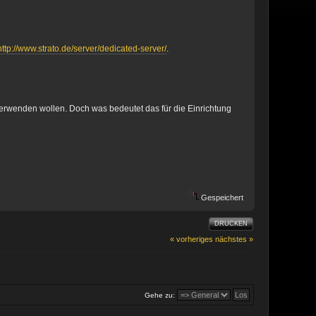
http://www.strato.de/server/dedicated-server/
.
verwenden wollen. Doch was bedeutet das für die Einrichtung
Gespeichert
DRUCKEN
« vorheriges
nächstes »
Gehe zu: