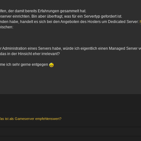
lfen, der damit bereits Erfahrungen gesammelt hat.
rver einrichten. Bin aber überfragt, was für ein Servertyp gefordert ist.
unden habe, handelt es sich bei den Angeboten des Hosters um Dedicated Server:
wischen:
r Administration eines Servers habe, würde ich eigentlich einen Managed Server 
as in der Hinsicht eher irrelevant?
me ich sehr gerne entgegen
as ist als Gameserver empfehlenswert?