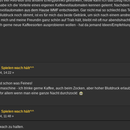
s viel Red-Bull und andere Energydrinks getrunken, heute kann ich das Zeug nicht
abe ich die Vorteile eines eigenen Kaffeevollautomaten kennen gelernt. Nachdem 
eevollautomaten
aus dem Hause WMF
entschieden. Gar nicht mal so schlecht das Te
Blutdruck noch stimmt, ist es für mich das beste Getränk, um sich nach einem ans
 mich und meine Freundin ganz schön auf Trab hält, bleibt mit oft nur abends/nachts
ch gerne neue Kaffeesorten ausprobieren wollen - hat da jemand Ideen/Empfehlun
 Spielen wach hält^^
4, 14:22 »
ist schon was Feines!
lmaschine - ich trinke gerne Kaffee, auch beim Zocken, aber hoher Blutdruck erlaub
 Vor allem wenn man eine ganze Nacht durchzockt
 Spielen wach hält^^
4, 11:48 »
 wach zu halten.