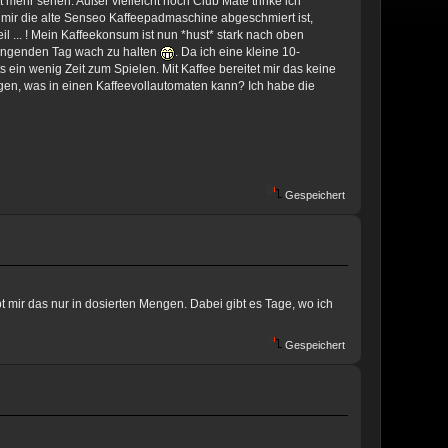
 mehr sehen. Außer vielleicht noch Club Mate trinke ich
mir die alte Senseo Kaffeepadmaschine abgeschmiert ist,
il ... ! Mein Kaffeekonsum ist nun *hust* stark nach oben
trengenden Tag wach zu halten
. Da ich eine kleine 10-
 ein wenig Zeit zum Spielen. Mit Kaffee bereitet mir das keine
gen, was in einen Kaffeevollautomaten kann? Ich habe die
Gespeichert
t mir das nur in dosierten Mengen. Dabei gibt es Tage, wo ich
Gespeichert