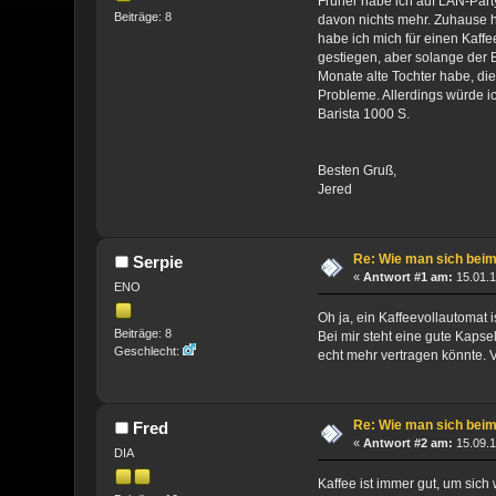
Früher habe ich auf LAN-Party
Beiträge: 8
davon nichts mehr. Zuhause h
habe ich mich für einen Kaff
gestiegen, aber solange der 
Monate alte Tochter habe, die
Probleme. Allerdings würde i
Barista 1000 S.
Besten Gruß,
Jered
Re: Wie man sich beim
Serpie
«
Antwort #1 am:
15.01.1
ENO
Oh ja, ein Kaffeevollautomat 
Beiträge: 8
Bei mir steht eine gute Kapse
Geschlecht:
echt mehr vertragen könnte.
Re: Wie man sich beim
Fred
«
Antwort #2 am:
15.09.1
DIA
Kaffee ist immer gut, um sich