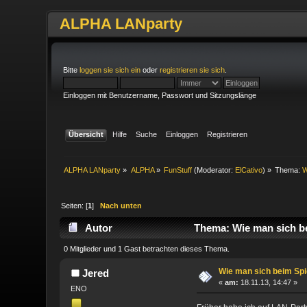
ALPHA LANparty
Bitte
loggen sie sich ein
oder
registrieren sie sich
.
Einloggen mit Benutzername, Passwort und Sitzungslänge
Übersicht
Hilfe
Suche
Einloggen
Registrieren
ALPHA LANparty
»
ALPHA
»
FunStuff
(Moderator:
ElCativo
) »
Thema:
W
Seiten: [
1
]
Nach unten
Autor
Thema: Wie man sich be
0 Mitglieder und 1 Gast betrachten dieses Thema.
Wie man sich beim Spi
Jered
«
am:
18.11.13, 14:47 »
ENO