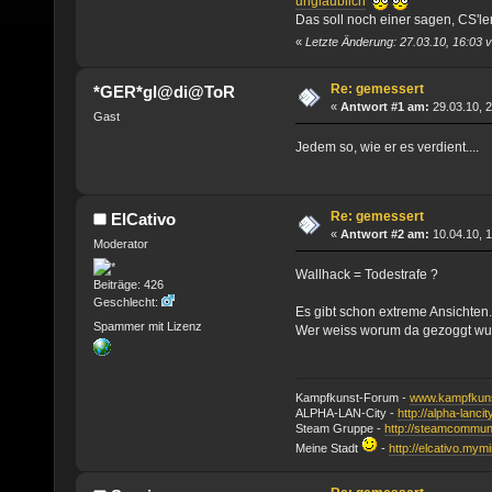
unglaublich
Das soll noch einer sagen, CS'l
«
Letzte Änderung: 27.03.10, 16:03
Re: gemessert
*GER*gl@di@ToR
«
Antwort #1 am:
29.03.10, 2
Gast
Jedem so, wie er es verdient....
Re: gemessert
ElCativo
«
Antwort #2 am:
10.04.10, 1
Moderator
Wallhack = Todestrafe ?
Beiträge: 426
Geschlecht:
Es gibt schon extreme Ansichten.
Spammer mit Lizenz
Wer weiss worum da gezoggt w
Kampfkunst-Forum -
www.kampfkuns
ALPHA-LAN-City -
http://alpha-lanci
Steam Gruppe -
http://steamcommun
Meine Stadt
-
http://elcativo.mymi