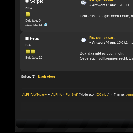
Re: gemessert
Serpie
«
Antwort #3 am:
15.01.14, 1
ENO
Echt krass - es gibt doch Leute, d
Beiträge: 8
Geschlecht:
Re: gemessert
Fred
«
Antwort #4 am:
15.09.14, 1
DIA
Boa, das gibt es doch nicht!
Beiträge: 10
Gebe euch vollkommen recht. Es g
Seiten: [
1
]
Nach oben
ALPHA LANparty
»
ALPHA
»
FunStuff
(Moderator:
ElCativo
) »
Thema:
geme