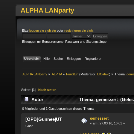
ALPHA LANparty
Bitte
loggen sie sich ein
oder
registrieren sie sich
.
Einloggen mit Benutzername, Passwort und Sitzungslänge
Übersicht
Hilfe
Suche
Einloggen
Registrieren
ALPHA LANparty
»
ALPHA
»
FunStuff
(Moderator:
ElCativo
) »
Thema:
geme
Seiten: [
1
]
Nach unten
Autor
Thema: gemessert (Geles
0 Mitglieder und 1 Gast betrachten dieses Thema.
gemessert
[OPB]Gunnee|UT
«
am:
27.03.10, 16:01 »
Gast