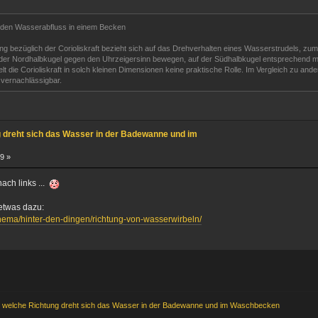
uf den Wasserabfluss in einem Becken
ng bezüglich der Corioliskraft bezieht sich auf das Drehverhalten eines Wasserstrudels, zum 
 der Nordhalbkugel gegen den Uhrzeigersinn bewegen, auf der Südhalbkugel entsprechend mit
lt die Corioliskraft in solch kleinen Dimensionen keine praktische Rolle. Im Vergleich zu ande
t vernachlässigbar.
g dreht sich das Wasser in der Badewanne und im
9 »
nach links ...
 etwas dazu:
thema/hinter-den-dingen/richtung-von-wasserwirbeln/
n welche Richtung dreht sich das Wasser in der Badewanne und im Waschbecken