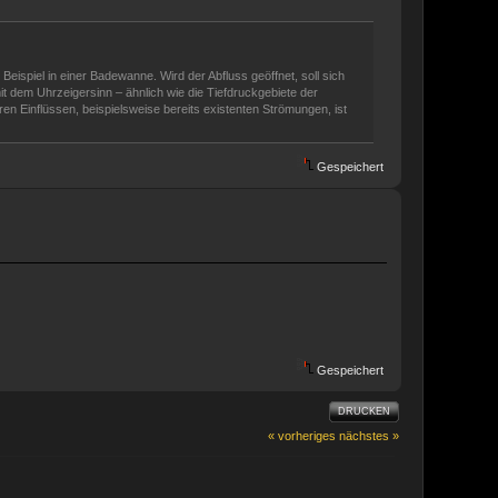
Beispiel in einer Badewanne. Wird der Abfluss geöffnet, soll sich
 dem Uhrzeigersinn – ähnlich wie die Tiefdruckgebiete der
ren Einflüssen, beispielsweise bereits existenten Strömungen, ist
Gespeichert
Gespeichert
DRUCKEN
« vorheriges
nächstes »