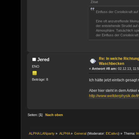
Zitat
Einfluss der Corioliskraft a
Eine oft anzutreffende Meinu
der entstehende Strudel auf
Atmosphäre. Tatsächlich spie
der Einfluss der Corioliskraf
Re: In welche Richtun
Jered
Waschbecken
ENO
«
Antwort #8 am:
02.12.13, 11:5
Beiträge: 8
Ich hätte jetzt einfach gesagt 
Aber hier steht in dem Artikel
http://www.weltderphysik.de/
Seiten: [
1
]
Nach oben
ALPHA LANparty
»
ALPHA
»
General
(Moderator:
ElCativo
) »
Thema:
I