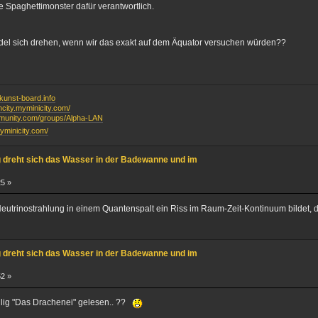
e Spaghettimonster dafür verantwortlich.
del sich drehen, wenn wir das exakt auf dem Äquator versuchen würden??
unst-board.info
ancity.myminicity.com/
mmunity.com/groups/Alpha-LAN
myminicity.com/
g dreht sich das Wasser in der Badewanne und im
25 »
eutrinostrahlung in einem Quantenspalt ein Riss im Raum-Zeit-Kontinuum bildet, 
g dreht sich das Wasser in der Badewanne und im
52 »
llig "Das Drachenei" gelesen.. ??