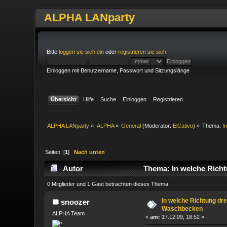
ALPHA LANparty
Bitte
loggen sie sich ein
oder
registrieren sie sich
.
Einloggen mit Benutzername, Passwort und Sitzungslänge
Übersicht
Hilfe
Suche
Einloggen
Registrieren
ALPHA LANparty
»
ALPHA
»
General
(Moderator:
ElCativo
) »
Thema:
I
Seiten: [
1
]
Nach unten
Autor
Thema: In welche Richt
0 Mitglieder und 1 Gast betrachten dieses Thema.
In welche Richtung dr
snoozer
Waschbecken
ALPHA Team
«
am:
17.12.09, 18:52 »