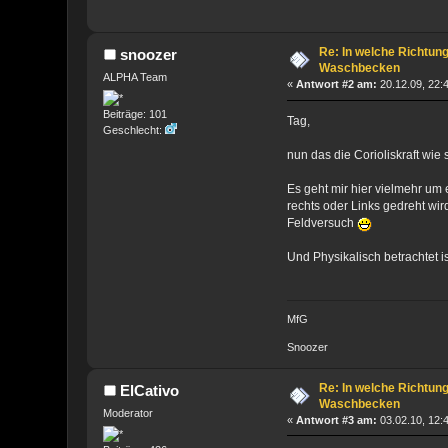
Re: In welche Richtun
snoozer
Waschbecken
ALPHA Team
«
Antwort #2 am:
20.12.09, 22:
Beiträge: 101
Tag,
Geschlecht:
nun das die Corioliskraft wie 
Es geht mir hier vielmehr um
rechts oder Links gedreht wird
Feldversuch
Und Physikalisch betrachtet ist
MfG
Snoozer
Re: In welche Richtun
ElCativo
Waschbecken
Moderator
«
Antwort #3 am:
03.02.10, 12: