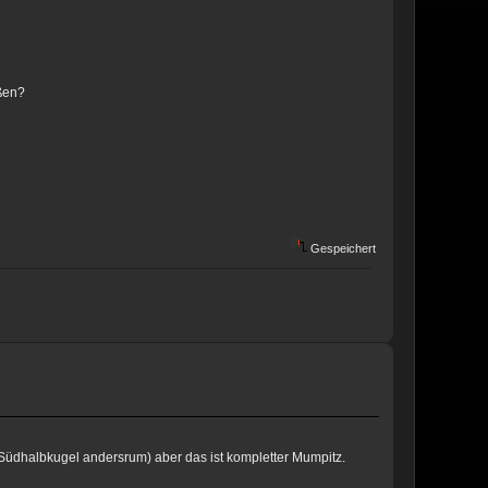
ßen?
Gespeichert
 Südhalbkugel andersrum) aber das ist kompletter Mumpitz.