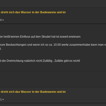
g dreht sich das Wasser in der Badewanne und im
40 »
sie heißt keinen Einfluss auf den Strudel hat ist soweit erwiesen.
 eure Beobachtungen und wenn ich so ca. 10.00 werte zusammenhabe kann man viell
..
 die Drehrichtung natürlich nicht Zufällig.. Zufälle gibt es nicht!
g dreht sich das Wasser in der Badewanne und im
41 »