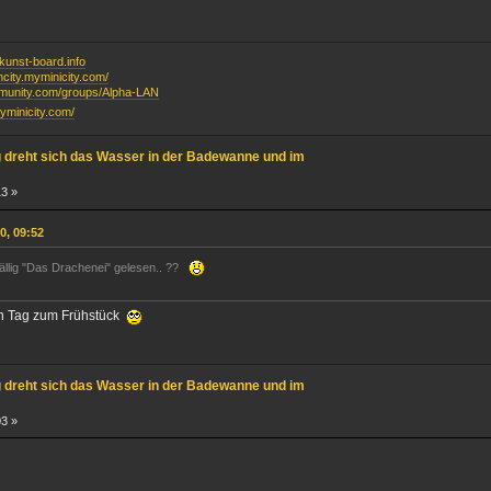
unst-board.info
ancity.myminicity.com/
mmunity.com/groups/Alpha-LAN
myminicity.com/
g dreht sich das Wasser in der Badewanne und im
13 »
0, 09:52
ällig "Das Drachenei" gelesen.. ??
en Tag zum Frühstück
g dreht sich das Wasser in der Badewanne und im
03 »