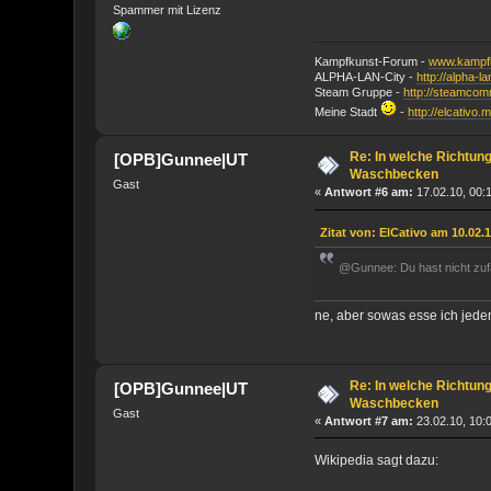
Spammer mit Lizenz
Kampfkunst-Forum -
www.kampfk
ALPHA-LAN-City -
http://alpha-l
Steam Gruppe -
http://steamco
Meine Stadt
-
http://elcativo.
Re: In welche Richtun
[OPB]Gunnee|UT
Waschbecken
Gast
«
Antwort #6 am:
17.02.10, 00:
Zitat von: ElCativo am 10.02.1
@Gunnee: Du hast nicht zuf
ne, aber sowas esse ich jed
Re: In welche Richtun
[OPB]Gunnee|UT
Waschbecken
Gast
«
Antwort #7 am:
23.02.10, 10:
Wikipedia sagt dazu: