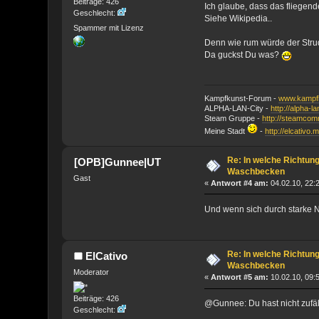
Beiträge: 426
Ich glaube, dass das fliegend
Geschlecht:
Siehe Wikipedia..
Spammer mit Lizenz
Denn wie rum würde der Stru
Da guckst Du was?
Kampfkunst-Forum -
www.kampfk
ALPHA-LAN-City -
http://alpha-l
Steam Gruppe -
http://steamco
Meine Stadt
-
http://elcativo.
Re: In welche Richtun
[OPB]Gunnee|UT
Waschbecken
Gast
«
Antwort #4 am:
04.02.10, 22:
Und wenn sich durch starke N
Re: In welche Richtun
ElCativo
Waschbecken
Moderator
«
Antwort #5 am:
10.02.10, 09:
Beiträge: 426
@Gunnee: Du hast nicht zufä
Geschlecht: