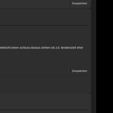
Gespeichert
eicht einen schluss daraus ziehen ob z.b. tendenziell eher
Gespeichert