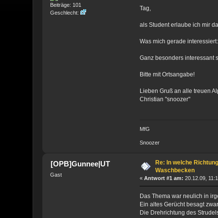
Beiträge: 101
Tag,
Geschlecht:
als Student erlaube ich mir d
Was mich gerade interessier
Ganz besonders interessant s
Bitte mit Ortsangabe!
Lieben Gruß an alle treuen A
Christian "snoozer"
MfG
Snoozer
Re: In welche Richtun
[OPB]Gunnee|UT
Waschbecken
Gast
«
Antwort #1 am:
20.12.09, 11:1
Das Thema war neulich in ir
Ein altes Gerücht besagt zwa
Die Drehrichtung des Strudels 