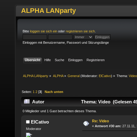
ALPHA LANparty
Bitte
loggen sie sich ein
oder
registrieren sie sich
.
Einloggen mit Benutzername, Passwort und Sitzungslänge
Übersicht
Hilfe
Suche
Einloggen
Registrieren
ALPHA LANparty
»
ALPHA
»
General
(Moderator:
ElCativo
) »
Thema:
Vide
Seiten:
1
2
[
3
]
Nach unten
Autor
Thema: Video (Gelesen 49
0 Mitglieder und 1 Gast betrachten dieses Thema.
Re: Video
ElCativo
«
Antwort #30 am:
27.11.11, 
Moderator