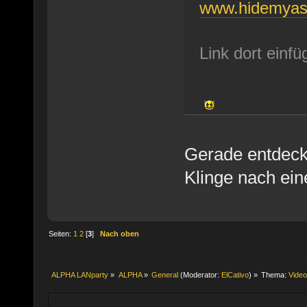
www.hidemyas
Link dort einf
Gerade entdeckt
Klinge nach ein
Seiten:
1
2
[
3
]
Nach oben
ALPHA LANparty
»
ALPHA
»
General
(Moderator:
ElCativo
) »
Thema:
Vide