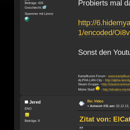
Probierts mal d
Beiträge: 426
Geschlecht:
Spammer mit Lizenz
http://6.hidemy
1/encoded/Oi
Sonst den Youtu
Kampfkunst-Forum -
www.kampfkuns
ALPHA-LAN-City -
http://alpha-lanci
Steam Gruppe -
http://steamcommun
Meine Stadt
-
http://elcativo.mymi
Re: Video
Jered
«
Antwort #31 am:
02.12.13, 
ENO
Zitat von: ElCa
Beiträge: 8