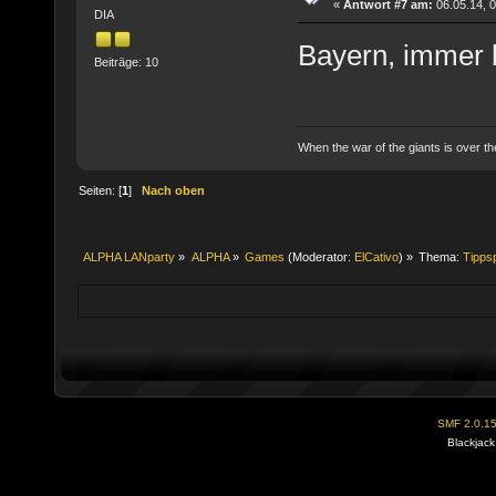
«
Antwort #7 am:
06.05.14, 0
DIA
Bayern, immer 
Beiträge: 10
When the war of the giants is over th
Seiten: [
1
]
Nach oben
ALPHA LANparty
»
ALPHA
»
Games
(Moderator:
ElCativo
) »
Thema:
Tipps
SMF 2.0.1
Blackjack