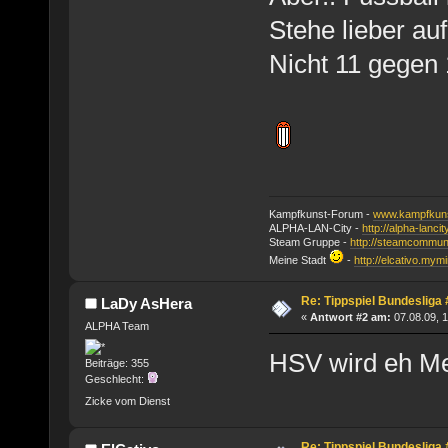
Stehe lieber au
Nicht 11 gegen 
Kampfkunst-Forum -
www.kampfkuns
ALPHA-LAN-City -
http://alpha-lanci
Steam Gruppe -
http://steamcommun
Meine Stadt
-
http://elcativo.mymi
Re: Tippspiel Bundesliga
LaDy AsHera
«
Antwort #2 am:
07.08.09, 1
ALPHA Team
HSV wird eh Me
Beiträge: 355
Geschlecht:
Zicke vom Dienst
Re: Tippspiel Bundesliga