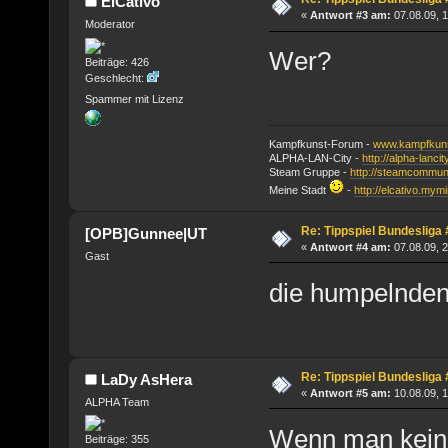
ElCativo
«
Antwort #3 am:
07.08.09, 1
Moderator
Wer?
Beiträge: 426
Geschlecht:
Spammer mit Lizenz
Kampfkunst-Forum -
www.kampfkuns
ALPHA-LAN-City -
http://alpha-lanci
Steam Gruppe -
http://steamcommun
Meine Stadt
-
http://elcativo.mymi
Re: Tippspiel Bundesliga
[OPB]Gunnee|UT
«
Antwort #4 am:
07.08.09, 2
Gast
die humpelnden
Re: Tippspiel Bundesliga
LaDy AsHera
«
Antwort #5 am:
10.08.09, 1
ALPHA Team
Wenn man keine
Beiträge: 355