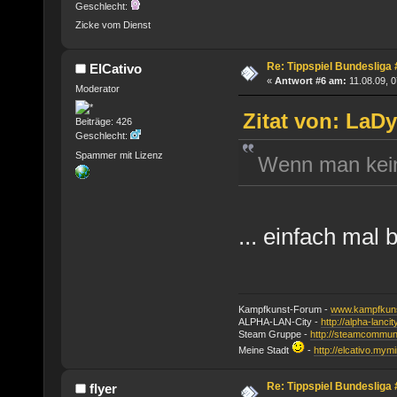
Geschlecht:
Zicke vom Dienst
Re: Tippspiel Bundesliga
ElCativo
«
Antwort #6 am:
11.08.09, 0
Moderator
Zitat von: LaDy
Beiträge: 426
Geschlecht:
Spammer mit Lizenz
Wenn man kein
... einfach mal
Kampfkunst-Forum -
www.kampfkuns
ALPHA-LAN-City -
http://alpha-lanci
Steam Gruppe -
http://steamcommun
Meine Stadt
-
http://elcativo.mymi
Re: Tippspiel Bundesliga
flyer