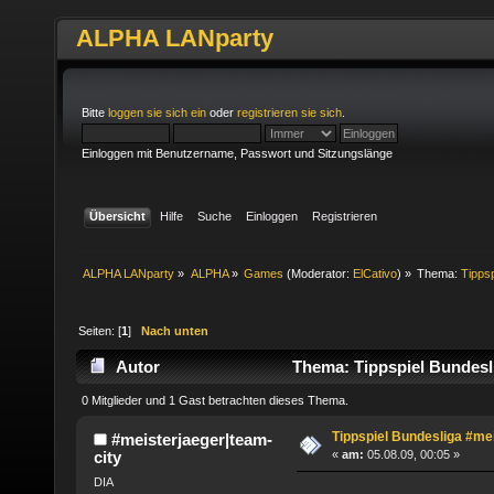
ALPHA LANparty
Bitte
loggen sie sich ein
oder
registrieren sie sich
.
Einloggen mit Benutzername, Passwort und Sitzungslänge
Übersicht
Hilfe
Suche
Einloggen
Registrieren
ALPHA LANparty
»
ALPHA
»
Games
(Moderator:
ElCativo
) »
Thema:
Tipps
Seiten: [
1
]
Nach unten
Autor
Thema: Tippspiel Bundesli
0 Mitglieder und 1 Gast betrachten dieses Thema.
Tippspiel Bundesliga #me
#meisterjaeger|team-
city
«
am:
05.08.09, 00:05 »
DIA