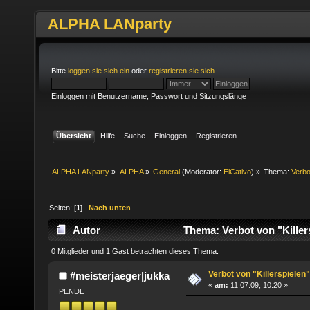
ALPHA LANparty
Bitte
loggen sie sich ein
oder
registrieren sie sich
.
Einloggen mit Benutzername, Passwort und Sitzungslänge
Übersicht
Hilfe
Suche
Einloggen
Registrieren
ALPHA LANparty
»
ALPHA
»
General
(Moderator:
ElCativo
) »
Thema:
Verbo
Seiten: [
1
]
Nach unten
Autor
Thema: Verbot von "Killer
0 Mitglieder und 1 Gast betrachten dieses Thema.
Verbot von "Killerspielen
#meisterjaeger|jukka
«
am:
11.07.09, 10:20 »
PENDE