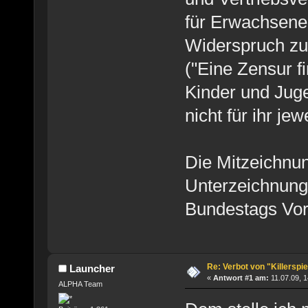
für Erwachsene 
Widerspruch zu
("Eine Zensur fin
Kinder und Juge
nicht für ihr je
Die Mitzeichnun
Unterzeichnung 
Bundestags Vor
Re: Verbot von "Killerspi
Launcher
«
Antwort #1 am:
11.07.09, 1
ALPHA Team