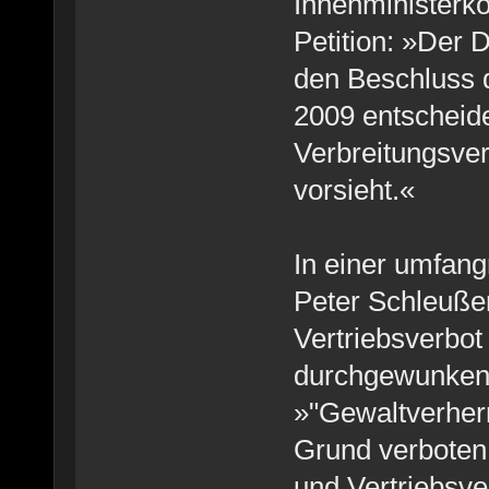
Innenministerko
Petition: »Der
den Beschluss 
2009 entscheide
Verbreitungsve
vorsieht.«
In einer umfan
Peter Schleuße
Vertriebsverbot 
durchgewunken 
»"Gewaltverherr
Grund verboten.
und Vertriebsv