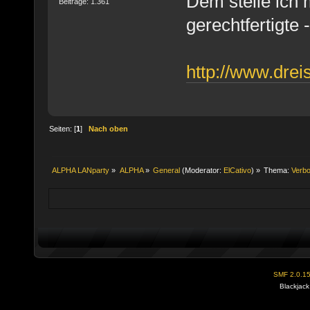
Dem stelle ich m
Beiträge: 1.361
gerechtfertigte 
http://www.drei
Seiten: [
1
]
Nach oben
ALPHA LANparty
»
ALPHA
»
General
(Moderator:
ElCativo
) »
Thema:
Verbo
SMF 2.0.1
Blackjack