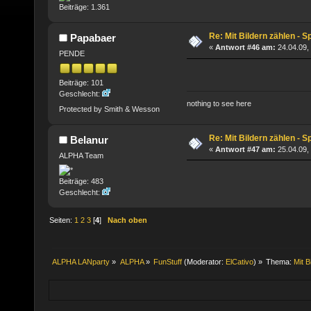
Beiträge: 1.361
Re: Mit Bildern zählen - Sp
Papabaer
«
Antwort #46 am:
24.04.09,
PENDE
Beiträge: 101
Geschlecht:
nothing to see here
Protected by Smith & Wesson
Re: Mit Bildern zählen - Sp
Belanur
«
Antwort #47 am:
25.04.09,
ALPHA Team
Beiträge: 483
Geschlecht:
Seiten:
1
2
3
[
4
]
Nach oben
ALPHA LANparty
»
ALPHA
»
FunStuff
(Moderator:
ElCativo
) »
Thema:
Mit B