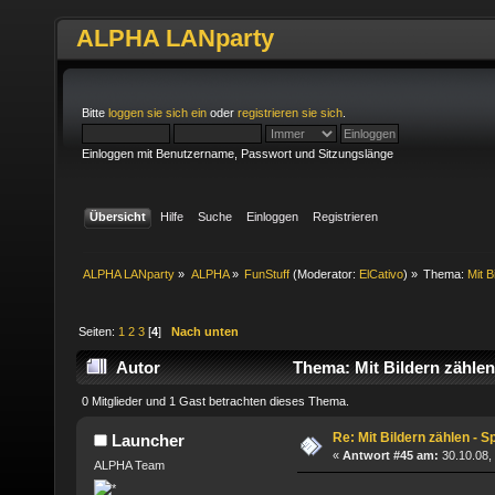
ALPHA LANparty
Bitte
loggen sie sich ein
oder
registrieren sie sich
.
Einloggen mit Benutzername, Passwort und Sitzungslänge
Übersicht
Hilfe
Suche
Einloggen
Registrieren
ALPHA LANparty
»
ALPHA
»
FunStuff
(Moderator:
ElCativo
) »
Thema:
Mit B
Seiten:
1
2
3
[
4
]
Nach unten
Autor
Thema: Mit Bildern zählen
0 Mitglieder und 1 Gast betrachten dieses Thema.
Re: Mit Bildern zählen - Sp
Launcher
«
Antwort #45 am:
30.10.08,
ALPHA Team