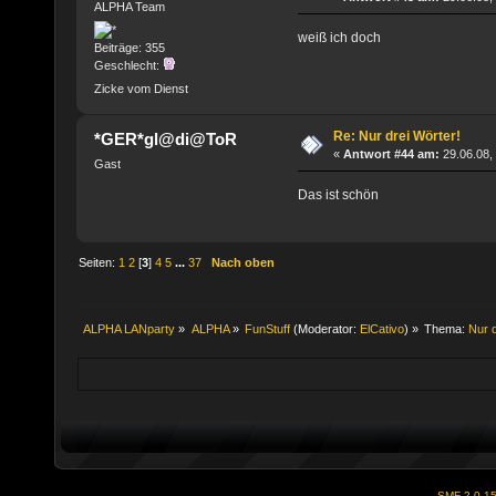
ALPHA Team
weiß ich doch
Beiträge: 355
Geschlecht:
Zicke vom Dienst
Re: Nur drei Wörter!
*GER*gl@di@ToR
«
Antwort #44 am:
29.06.08,
Gast
Das ist schön
Seiten:
1
2
[
3
]
4
5
...
37
Nach oben
ALPHA LANparty
»
ALPHA
»
FunStuff
(Moderator:
ElCativo
) »
Thema:
Nur d
SMF 2.0.1