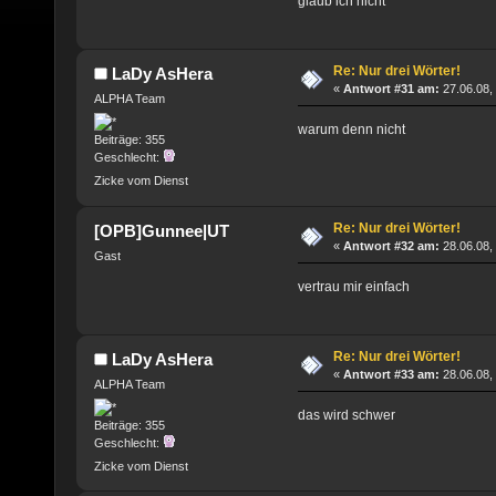
glaub ich nicht
Re: Nur drei Wörter!
LaDy AsHera
«
Antwort #31 am:
27.06.08,
ALPHA Team
warum denn nicht
Beiträge: 355
Geschlecht:
Zicke vom Dienst
Re: Nur drei Wörter!
[OPB]Gunnee|UT
«
Antwort #32 am:
28.06.08,
Gast
vertrau mir einfach
Re: Nur drei Wörter!
LaDy AsHera
«
Antwort #33 am:
28.06.08,
ALPHA Team
das wird schwer
Beiträge: 355
Geschlecht:
Zicke vom Dienst