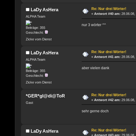
Re: Nur drei Wörter!
LaDy AsHera
«
Antwort #40 am:
28.06.08,
ALPHA Team
nur 3 wörter ^^
Beiträge: 355
Geschlecht:
Zicke vom Dienst
Re: Nur drei Wörter!
LaDy AsHera
«
Antwort #41 am:
28.06.08, 
ALPHA Team
aber vielen dank
Beiträge: 355
Geschlecht:
Zicke vom Dienst
Re: Nur drei Wörter!
*GER*gl@di@ToR
«
Antwort #42 am:
29.06.08,
Gast
sehr gerne doch
Re: Nur drei Wörter!
LaDy AsHera
«
Antwort #43 am:
29.06.08,