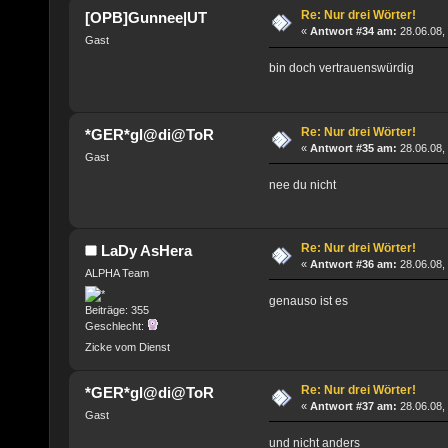
Re: Nur drei Wörter!
[OPB]Gunnee|UT
«
Antwort #34 am:
28.06.08,
Gast
bin doch vertrauenswürdig
Re: Nur drei Wörter!
*GER*gl@di@ToR
«
Antwort #35 am:
28.06.08,
Gast
nee du nicht
Re: Nur drei Wörter!
LaDy AsHera
«
Antwort #36 am:
28.06.08,
ALPHA Team
genauso ist es
Beiträge: 355
Geschlecht:
Zicke vom Dienst
Re: Nur drei Wörter!
*GER*gl@di@ToR
«
Antwort #37 am:
28.06.08,
Gast
und nicht anders