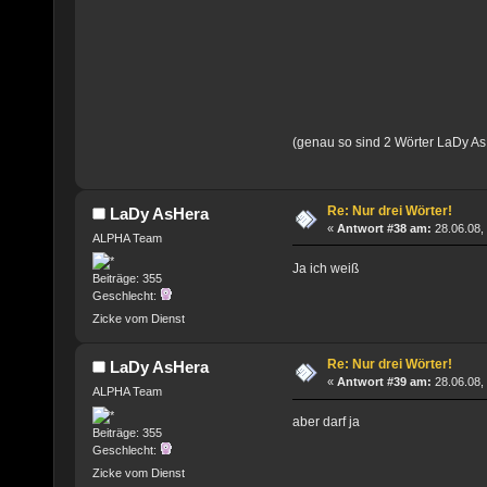
(genau so sind 2 Wörter LaDy A
Re: Nur drei Wörter!
LaDy AsHera
«
Antwort #38 am:
28.06.08,
ALPHA Team
Ja ich weiß
Beiträge: 355
Geschlecht:
Zicke vom Dienst
Re: Nur drei Wörter!
LaDy AsHera
«
Antwort #39 am:
28.06.08,
ALPHA Team
aber darf ja
Beiträge: 355
Geschlecht:
Zicke vom Dienst