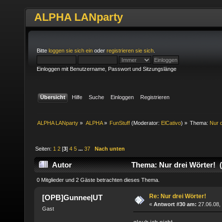
ALPHA LANparty
Bitte
loggen sie sich ein
oder
registrieren sie sich
.
Einloggen mit Benutzername, Passwort und Sitzungslänge
Übersicht
Hilfe
Suche
Einloggen
Registrieren
ALPHA LANparty
»
ALPHA
»
FunStuff
(Moderator:
ElCativo
) »
Thema:
Nur d
Seiten:
1
2
[
3
]
4
5
...
37
Nach unten
Autor
Thema: Nur drei Wörter! 
0 Mitglieder und 2 Gäste betrachten dieses Thema.
Re: Nur drei Wörter!
[OPB]Gunnee|UT
«
Antwort #30 am:
27.06.08,
Gast