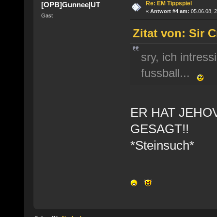
Re: EM Tippspiel
[OPB]Gunnee|UT
«
Antwort #4 am:
05.06.08, 2
Gast
Zitat von: Sir 
sry, ich intres
fussball...
ER HAT JEHOV
GESAGT!!
*Steinsuch*