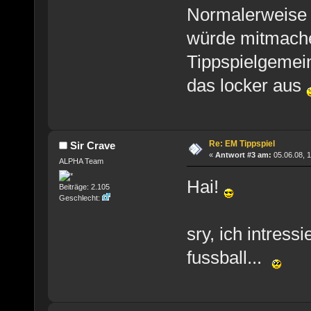
Normalerweise f
würde mitmache
Tippspielgemein
das locker aus
Re: EM Tippspiel
Sir Crave
«
Antwort #3 am:
05.06.08, 1
ALPHA Team
Hai!
Beiträge: 2.105
Geschlecht:
sry, ich intress
fussball...