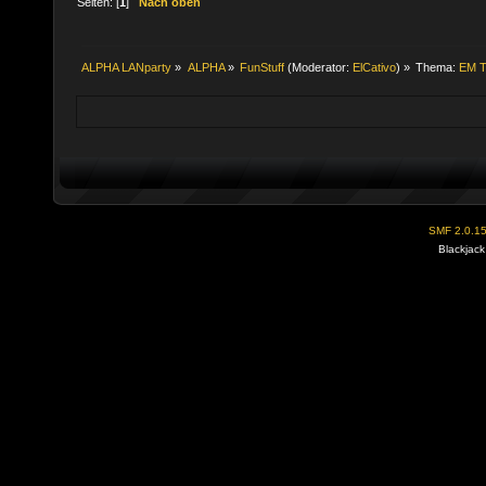
Seiten: [
1
]
Nach oben
ALPHA LANparty
»
ALPHA
»
FunStuff
(Moderator:
ElCativo
) »
Thema:
EM T
SMF 2.0.1
Blackjack