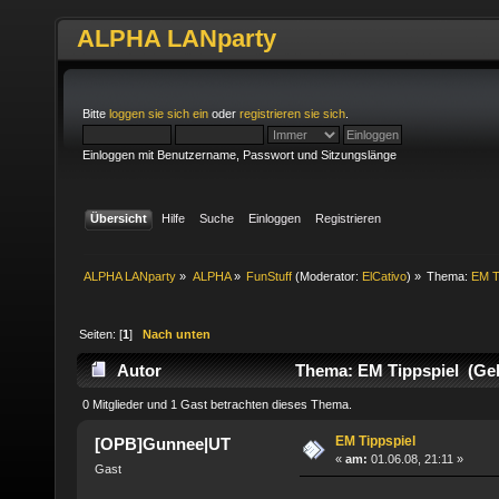
ALPHA LANparty
Bitte
loggen sie sich ein
oder
registrieren sie sich
.
Einloggen mit Benutzername, Passwort und Sitzungslänge
Übersicht
Hilfe
Suche
Einloggen
Registrieren
ALPHA LANparty
»
ALPHA
»
FunStuff
(Moderator:
ElCativo
) »
Thema:
EM T
Seiten: [
1
]
Nach unten
Autor
Thema: EM Tippspiel (Gel
0 Mitglieder und 1 Gast betrachten dieses Thema.
EM Tippspiel
[OPB]Gunnee|UT
«
am:
01.06.08, 21:11 »
Gast