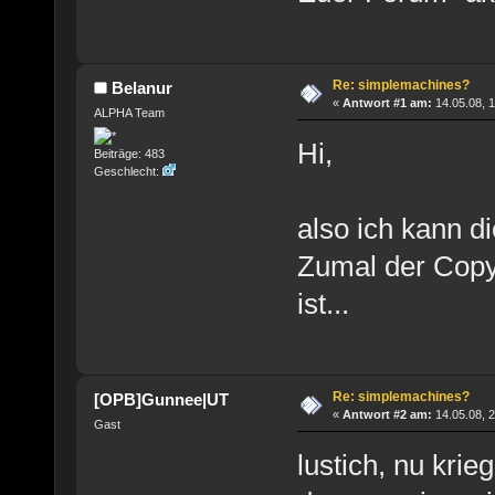
Re: simplemachines?
Belanur
«
Antwort #1 am:
14.05.08, 1
ALPHA Team
Hi,
Beiträge: 483
Geschlecht:
also ich kann d
Zumal der Copyr
ist...
Re: simplemachines?
[OPB]Gunnee|UT
«
Antwort #2 am:
14.05.08, 2
Gast
lustich, nu kri