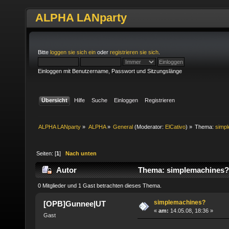
ALPHA LANparty
Bitte
loggen sie sich ein
oder
registrieren sie sich
.
Einloggen mit Benutzername, Passwort und Sitzungslänge
Übersicht
Hilfe
Suche
Einloggen
Registrieren
ALPHA LANparty
»
ALPHA
»
General
(Moderator:
ElCativo
) »
Thema:
simp
Seiten: [
1
]
Nach unten
Autor
Thema: simplemachines? 
0 Mitglieder und 1 Gast betrachten dieses Thema.
simplemachines?
[OPB]Gunnee|UT
«
am:
14.05.08, 18:36 »
Gast