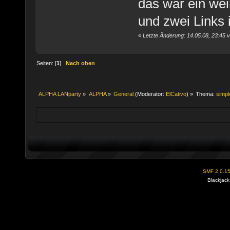
das war ein wei
und zwei Links i
«
Letzte Änderung: 14.05.08, 23:45
Seiten: [
1
]
Nach oben
ALPHA LANparty
»
ALPHA
»
General
(Moderator:
ElCativo
) »
Thema:
simp
SMF 2.0.1
Blackjack