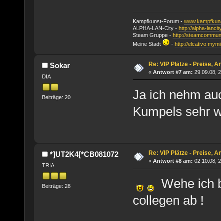
Kampfkunst-Forum -
www.kampfkuns
ALPHA-LAN-City -
http://alpha-lanci
Steam Gruppe -
http://steamcommun
Meine Stadt
-
http://elcativo.mymi
Re: VIP Plätze - Preise, 
Sokar
«
Antwort #7 am:
29.09.08, 2
DIA
Ja ich nehm au
Beiträge: 20
Kumpels sehr w
Re: VIP Plätze - Preise, 
*]UT2K4[*CB081072
«
Antwort #8 am:
02.10.08, 2
TRIA
Wehe ich b
Beiträge: 28
collegen ab !