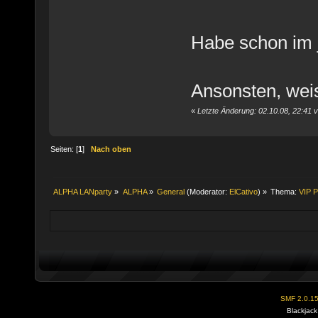
Habe schon im j
Ansonsten, weiss
«
Letzte Änderung: 02.10.08, 22:41
Seiten: [
1
]
Nach oben
ALPHA LANparty
»
ALPHA
»
General
(Moderator:
ElCativo
) »
Thema:
VIP P
SMF 2.0.1
Blackjack