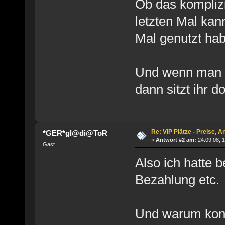
Ob das komplizi
letzten Mal kann
Mal genutzt ha
Und wenn man a
dann sitzt ihr 
Re: VIP Plätze - Preise, 
*GER*gl@di@ToR
«
Antwort #2 am:
24.09.08, 1
Gast
Also ich hatte 
Bezahlung etc.
Und warum konn