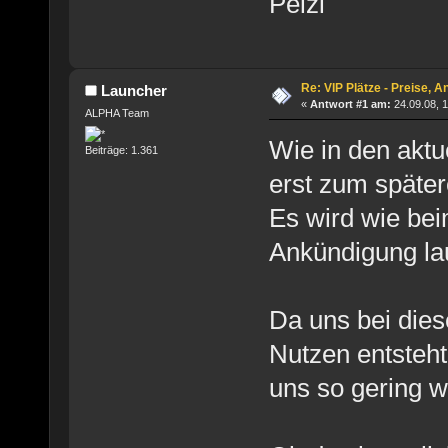
Pelzi
Re: VIP Plätze - Preise, 
Launcher
«
Antwort #1 am:
24.09.08, 1
ALPHA Team
Wie in den akt
Beiträge: 1.361
erst zum später
Es wird wie be
Ankündigung la
Da uns bei die
Nutzen entsteh
uns so gering w