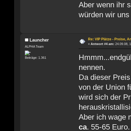
Aber wenn ihr s
würden wir uns 
Re: VIP Plätze - Preise, 
Launcher
«
Antwort #4 am:
24.09.08, 1
ALPHA Team
Hmmm...endgülti
Beiträge: 1.361
nennen.
Da dieser Preis
von der Union 
wird sich der Pr
herauskristallis
Aber ich wage 
ca
. 55-65 Euro.