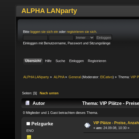
ALPHA LANparty
Bitte
loggen sie sich ein
oder
registrieren sie sich
.
Einloggen mit Benutzername, Passwort und Sitzungslänge
Übersicht
Hilfe
Suche
Einloggen
Registrieren
ALPHA LANparty
»
ALPHA
»
General
(Moderator:
ElCativo
) »
Thema:
VIP P
Seiten: [
1
]
Nach unten
Autor
Thema: VIP Plätze - Preis
0 Mitglieder und 1 Gast betrachten dieses Thema.
VIP Plätze - Preise, Anza
Pelzgurke
«
am:
24.09.08, 10:30 »
ENO