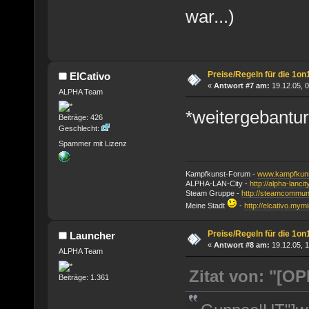
war...)
Preise/Regeln für die 1on
ElCativo
«
Antwort #7 am:
19.12.05, 0
ALPHA Team
*weitergebantur
Beiträge: 426
Geschlecht:
Spammer mit Lizenz
Kampfkunst-Forum -
www.kampfkuns
ALPHA-LAN-City -
http://alpha-lanci
Steam Gruppe -
http://steamcommun
Meine Stadt
-
http://elcativo.mymi
Preise/Regeln für die 1on
Launcher
«
Antwort #8 am:
19.12.05, 1
ALPHA Team
Zitat von: "[O
Beiträge: 1.361