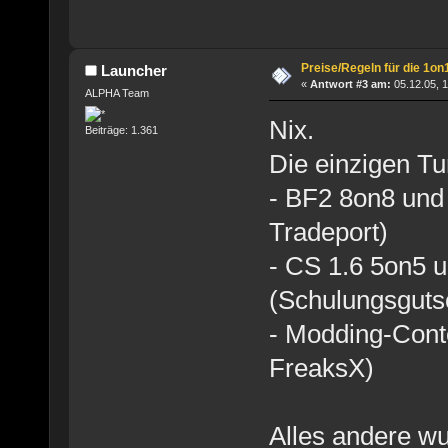
Preise/Regeln für die 1on
Launcher
«
Antwort #3 am:
05.12.05, 1
ALPHA Team
Nix.
Beiträge: 1.361
Die einzigen Tu
- BF2 8on8 und
Tradeport)
- CS 1.6 5on5
(Schulungsguts
- Modding-Conte
FreaksX)
Alles andere wu