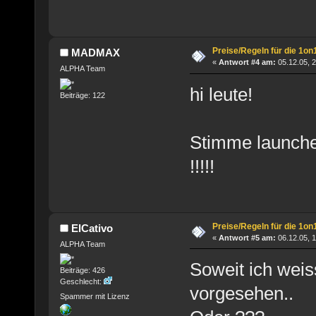
Preise/Regeln für die 1on
MADMAX
«
Antwort #4 am:
05.12.05, 2
ALPHA Team
hi leute!
Beiträge: 122
Stimme launcher
!!!!!
Preise/Regeln für die 1on
ElCativo
«
Antwort #5 am:
06.12.05, 1
ALPHA Team
Soweit ich weis
Beiträge: 426
Geschlecht:
vorgesehen..
Spammer mit Lizenz