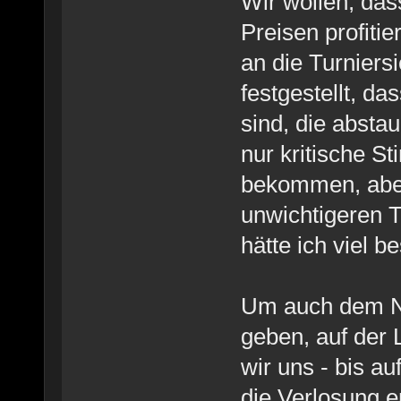
Wir wollen, das
Preisen profiti
an die Turniers
festgestellt, d
sind, die abst
nur kritische S
bekommen, aber
unwichtigeren 
hätte ich viel b
Um auch dem No
geben, auf der
wir uns - bis au
die Verlosung e