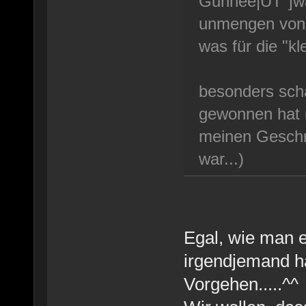
Gunnee|UT"]wa
unmengen von 
was für die "k
besonders sch
gewonnen hat 
meinen Geschm
war...)
Egal, wie man e
irgendjemand h
Vorgehen.....^^