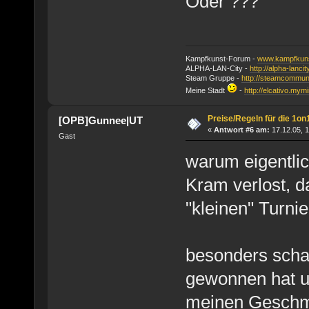
Oder ???
Kampfkunst-Forum -
www.kampfkuns
ALPHA-LAN-City -
http://alpha-lanci
Steam Gruppe -
http://steamcommun
Meine Stadt
-
http://elcativo.mymi
Preise/Regeln für die 1on
[OPB]Gunnee|UT
«
Antwort #6 am:
17.12.05, 1
Gast
warum eigentli
Kram verlost, d
"kleinen" Turni
besonders scha
gewonnen hat u
meinen Geschma