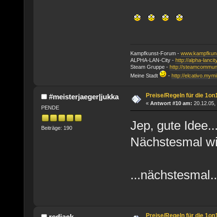
Kampfkunst-Forum -
www.kampfkuns
ALPHA-LAN-City -
http://alpha-lanci
Steam Gruppe -
http://steamcommun
Meine Stadt
-
http://elcativo.mymi
Preise/Regeln für die 1on
#meisterjaeger|jukka
«
Antwort #10 am:
20.12.05, 
PENDE
Jep, gute Idee..
Beiträge: 190
Nächstesmal wi
...nächstesmal.
Preise/Regeln für die 1on
redjack