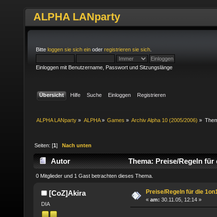
ALPHA LANparty
Bitte
loggen sie sich ein
oder
registrieren sie sich
.
Einloggen mit Benutzername, Passwort und Sitzungslänge
Übersicht
Hilfe
Suche
Einloggen
Registrieren
ALPHA LANparty
»
ALPHA
»
Games
»
Archiv Alpha 10 (2005/2006)
»
The
Seiten: [
1
]
Nach unten
Autor
Thema: Preise/Regeln für 
0 Mitglieder und 1 Gast betrachten dieses Thema.
Preise/Regeln für die 1on
[CoZ]Akira
«
am:
30.11.05, 12:14 »
DIA