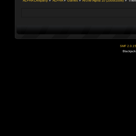
ALPHA LANparty
»
ALPHA
»
Games
»
Archiv Alpha 10 (2005/2006)
»
The
SMF 2.0.1
Blackjack