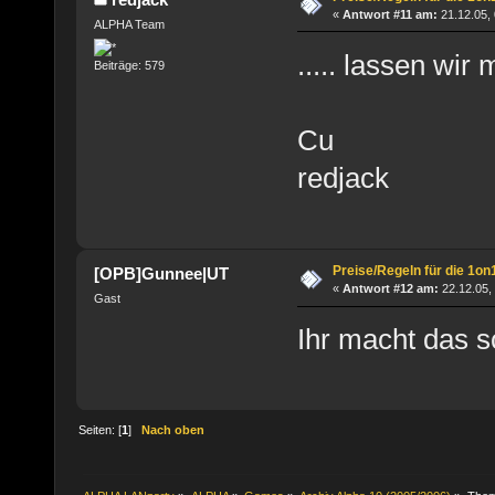
«
Antwort #11 am:
21.12.05, 
ALPHA Team
..... lassen wir
Beiträge: 579
Cu
redjack
Preise/Regeln für die 1on
[OPB]Gunnee|UT
«
Antwort #12 am:
22.12.05,
Gast
Ihr macht das 
Seiten: [
1
]
Nach oben