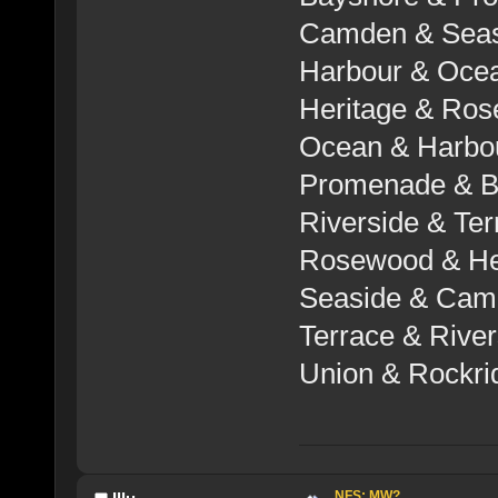
Camden & Seas
Harbour & Oce
Heritage & Ro
Ocean & Harbo
Promenade & B
Riverside & Ter
Rosewood & He
Seaside & Cam
Terrace & River
Union & Rockri
NFS: MW?