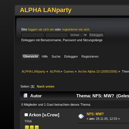
ALPHA LANparty
Bitte
loggen sie sich ein
oder
registrieren sie sich
.
Einloggen mit Benutzername, Passwort und Sitzungslänge
Übersicht
Hilfe
Suche
Einloggen
Registrieren
ALPHA LANparty
»
ALPHA
»
Games
»
Archiv Alpha 10 (2005/2006)
»
The
Seiten: [
1
]
Nach unten
Autor
Thema: NFS: MW? (Gelese
0 Mitglieder und 1 Gast betrachten dieses Thema.
NFS: MW?
Arkon [v.Crow]
«
am:
28.11.05, 12:03 »
TRIA