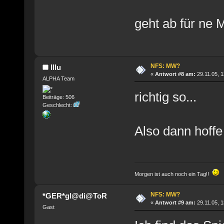
geht ab für ne 
NFS: MW?
Illu
«
Antwort #8 am:
29.11.05, 1
ALPHA Team
richtig so...
Beiträge: 506
Geschlecht:
Also dann hoffe
Morgen ist auch noch ein Tag!!
NFS: MW?
*GER*gl@di@ToR
«
Antwort #9 am:
29.11.05, 1
Gast