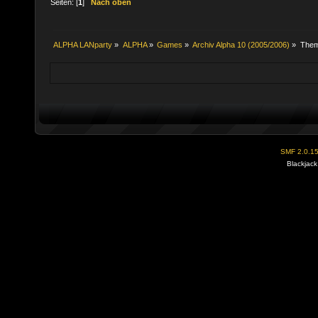
Seiten: [
1
]
Nach oben
ALPHA LANparty
»
ALPHA
»
Games
»
Archiv Alpha 10 (2005/2006)
»
The
SMF 2.0.1
Blackjack