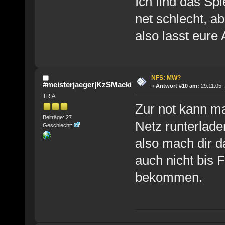
Ich find das Sp
net schlecht, ab
also lasst eure
NFS: MW?
#meisterjaeger|KzSMacki
«
Antwort #10 am:
29.11.05, 
TRIA
Zur not kann m
Beiträge: 27
Netz runterlade
Geschlecht:
also mach dir d
auch nicht bis 
bekommen.