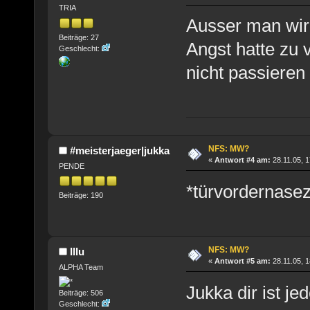
TRIA
Ausser man wird
Beiträge: 27
Angst hatte zu v
Geschlecht:
nicht passieren !
NFS: MW?
#meisterjaeger|jukka
«
Antwort #4 am:
28.11.05, 1
PENDE
*türvordernase
Beiträge: 190
NFS: MW?
Illu
«
Antwort #5 am:
28.11.05, 1
ALPHA Team
Jukka dir ist j
Beiträge: 506
Geschlecht: