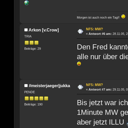
Morgen ist auch noch ein Tag!!
NFS: MW?
Arkon [v.Crow]
«
Antwort #6 am:
28.11.05, 2
TRIA
Den Fred kannte
Beiträge: 29
alle nur über 
NFS: MW?
#meisterjaeger|jukka
«
Antwort #7 am:
29.11.05, 0
PENDE
Bis jetzt war ic
Beiträge: 190
1Minute MW ge
aber jetzt ILLU