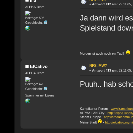
Illu
«
Antwort #12 am:
29.11.05, 
ALPHA Team
Ja dann wird es 
Beiträge: 506
Geschlecht:
Spielstand dow
Morgen ist auch noch ein Tag!!
NFS: MW?
ElCativo
«
Antwort #13 am:
29.11.05, 
ALPHA Team
Puuh.. hab sc
Beiträge: 426
Geschlecht:
Spammer mit Lizenz
Kampfkunst-Forum -
www.kampfkuns
ALPHA-LAN-City -
http://alpha-lanci
Steam Gruppe -
http://steamcommun
Meine Stadt
-
http://elcativo.mymi