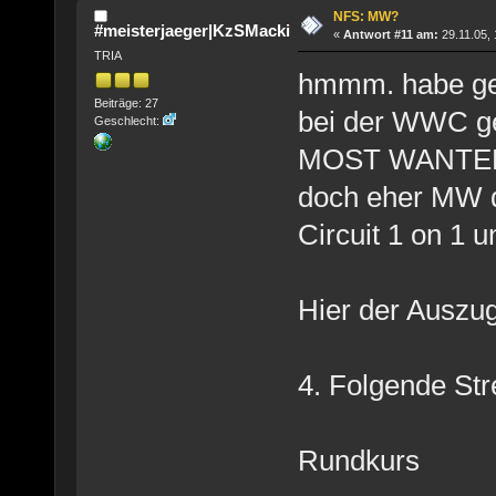
NFS: MW?
#meisterjaeger|KzSMacki
«
Antwort #11 am:
29.11.05, 
TRIA
hmmm. habe ge
Beiträge: 27
bei der WWC gef
Geschlecht:
MOST WANTED 
doch eher MW da
Circuit 1 on 1 
Hier der Auszu
4. Folgende Str
Rundkurs