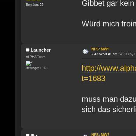
Gibbet gar kei
Beiträge: 29
Würd mich froin
NFS: MW?
Launcher
«
Antwort #1 am:
28.11.05, 1
ALPHA Team
http://www.alph
Beiträge: 1.361
t=1683
muss man dazu 
sich das sicherl
NFS: MW?
Illu