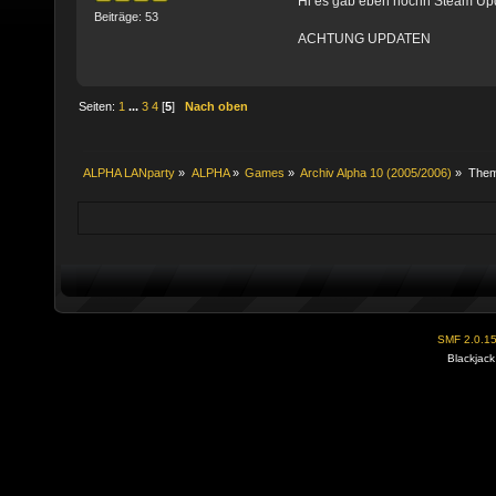
Hi es gab eben nochn Steam Up
Beiträge: 53
ACHTUNG UPDATEN
Seiten:
1
...
3
4
[
5
]
Nach oben
ALPHA LANparty
»
ALPHA
»
Games
»
Archiv Alpha 10 (2005/2006)
»
The
SMF 2.0.1
Blackjack