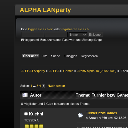
ALPHA LANparty
Bitte
loggen sie sich ein
oder
registrieren sie sich
.
Einloggen mit Benutzername, Passwort und Sitzungslänge
Übersicht
Hilfe
Suche
Einloggen
Registrieren
ALPHA LANparty
»
ALPHA
»
Games
»
Archiv Alpha 10 (2005/2006)
»
The
Seiten:
1
...
3
4
[
5
]
Nach unten
Autor
Thema: Turnier bzw Game
0 Mitglieder und 1 Gast betrachten dieses Thema.
Turnier bzw Games
Kuehni
«
Antwort #60 am:
02.12.05,
TESSERA