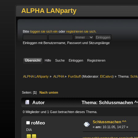
ALPHA LANparty
Bitte
loggen sie sich ein
oder
registrieren sie sich
.
Einloggen mit Benutzername, Passwort und Sitzungslänge
Übersicht
Hilfe
Suche
Einloggen
Registrieren
ALPHA LANparty
»
ALPHA
»
FunStuff
(Moderator:
ElCativo
) »
Thema:
Schl
Seiten: [
1
]
Nach unten
Autor
Thema: Schlussmachen ^^
0 Mitglieder und 1 Gast betrachten dieses Thema.
Schlussmachen ^^
roMeo
«
am:
10.11.05, 14:27 »
DIA