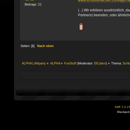
www.schlussmachen.com/agb.h
Beiträge: 21
(...) Wir erklären ausdrücklich,
Partnern) beenden, oder ähnliche 
Seiten: [
1
]
Nach oben
ALPHA LANparty
»
ALPHA
»
FunStuff
(Moderator:
ElCativo
) »
Thema:
Schl
SMF 2.0.1
Blackjack