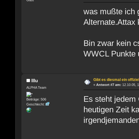
Gast
was mußte ich g
Alternate.Atta
Bin zwar kein c
WWCL Punkte un
Gibt es diesmal ein offizi
Illu
«
Antwort #7 am:
12.10.05, 1
ALPHA Team
Es steht jedem 
Beiträge: 506
Geschlecht:
heutigen Zeit k
irgendjemanden