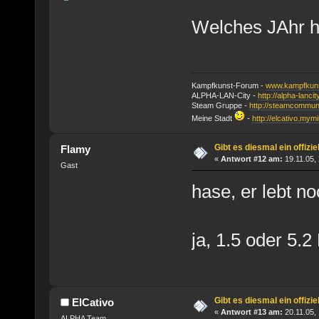
Welches JAhr ha
Kampfkunst-Forum -
www.kampfkuns
ALPHA-LAN-City -
http://alpha-lanci
Steam Gruppe -
http://steamcommun
Meine Stadt
-
http://elcativo.mymi
Gibt es diesmal ein offizi
Flamy
«
Antwort #12 am:
19.11.05, 
Gast
hase, er lebt no
ja, 1.5 oder 5.2
Gibt es diesmal ein offizi
ElCativo
«
Antwort #13 am:
20.11.05, 
ALPHA Team