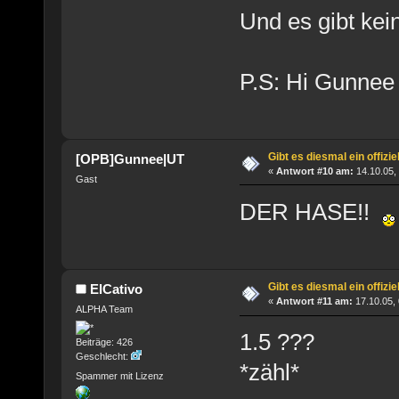
Und es gibt ke
P.S: Hi Gunnee
Gibt es diesmal ein offizi
[OPB]Gunnee|UT
«
Antwort #10 am:
14.10.05,
Gast
DER HASE!!
Gibt es diesmal ein offizi
ElCativo
«
Antwort #11 am:
17.10.05, 
ALPHA Team
1.5 ???
Beiträge: 426
Geschlecht:
*zähl*
Spammer mit Lizenz