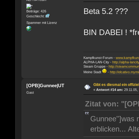
Beta 5.2 ???
Beiträge: 426
Geschlecht:
Spammer mit Lizenz
BIN DABEI ! *fr
Kampfkunst-Forum -
www.kampfkuns
ALPHA-LAN-City -
http://alpha-lanci
Steam Gruppe -
http://steamcommun
Meine Stadt
-
http://elcativo.mymi
Gibt es diesmal ein offizi
[OPB]Gunnee|UT
«
Antwort #14 am:
29.11.05, 
Gast
Zitat von: "[O
Gunnee"]was mu
erblicken... A