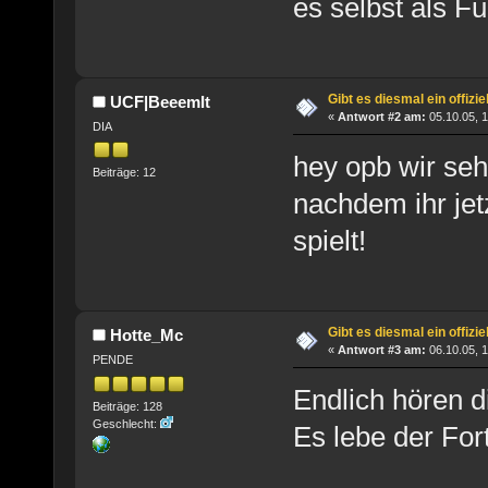
es selbst als F
Gibt es diesmal ein offizi
UCF|BeeemIt
«
Antwort #2 am:
05.10.05, 1
DIA
hey opb wir seh
Beiträge: 12
nachdem ihr jet
spielt!
Gibt es diesmal ein offizi
Hotte_Mc
«
Antwort #3 am:
06.10.05, 1
PENDE
Endlich hören d
Beiträge: 128
Geschlecht:
Es lebe der Fort