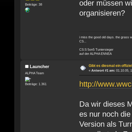
oder müssen wir
Beiträge: 38
organisieren?
i miss the good old days. the grass 
CS...
CS:S 5on5 Tuniersieger
auf der ALPHA ENNEA
Gibt es diesmal ein offizi
Launcher
«
Antwort #1 am:
01.10.05, 1
ALPHA Team
http://www.wwc
Beiträge: 1.361
Da wir dieses 
es nur noch die
Version als Tur