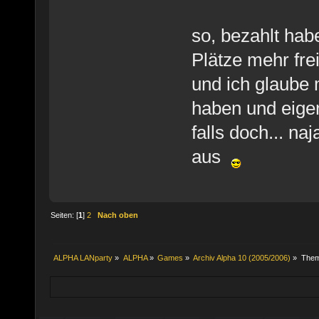
so, bezahlt hab
Plätze mehr fre
und ich glaube 
haben und eige
falls doch... na
aus
Seiten: [
1
]
2
Nach oben
ALPHA LANparty
»
ALPHA
»
Games
»
Archiv Alpha 10 (2005/2006)
»
The