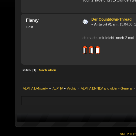
Noch 2 Tage und 7,5 Stunden wen
Der Countdown-Thread
Flamy
«
Antwort #1 am:
13.04.05, 1
Gast
ich machs mir leicht: noch 2 mal
Seiten: [
1
]
Nach oben
ALPHA LANparty
»
ALPHA
»
Archiv
»
ALPHA ENNEA and older - General
»
SMF 2.0.1