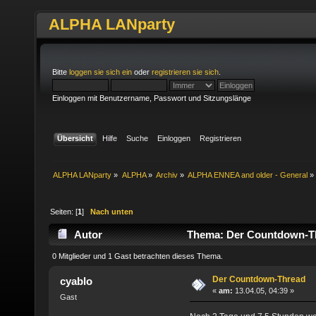
ALPHA LANparty
Bitte
loggen sie sich ein
oder
registrieren sie sich
.
Einloggen mit Benutzername, Passwort und Sitzungslänge
Übersicht
Hilfe
Suche
Einloggen
Registrieren
ALPHA LANparty
»
ALPHA
»
Archiv
»
ALPHA ENNEA and older - General
»
Seiten: [
1
]
Nach unten
Autor
Thema: Der Countdown-Th
0 Mitglieder und 1 Gast betrachten dieses Thema.
Der Countdown-Thread
cyablo
«
am:
13.04.05, 04:39 »
Gast