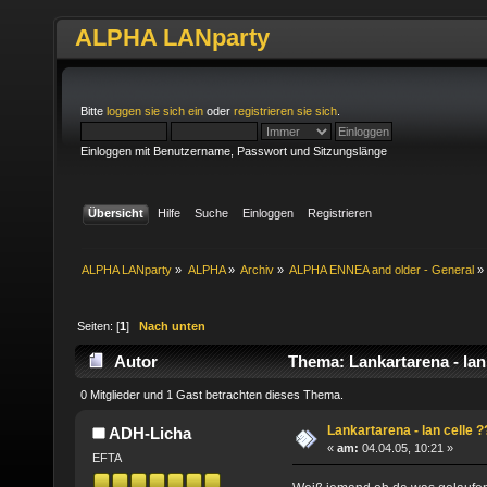
ALPHA LANparty
Bitte
loggen sie sich ein
oder
registrieren sie sich
.
Einloggen mit Benutzername, Passwort und Sitzungslänge
Übersicht
Hilfe
Suche
Einloggen
Registrieren
ALPHA LANparty
»
ALPHA
»
Archiv
»
ALPHA ENNEA and older - General
»
Seiten: [
1
]
Nach unten
Autor
Thema: Lankartarena - lan
0 Mitglieder und 1 Gast betrachten dieses Thema.
Lankartarena - lan celle ?
ADH-Licha
«
am:
04.04.05, 10:21 »
EFTA