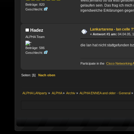
Weiß jemand ob da was gelaufe
Beiträge: 820
gelaufen sein. Das frag ich mich
Geschlecht:
irgendwelche Erklärungen geg
Lankartarena - lan celle ?
Hadez
«
Antwort #1 am:
04.04.05, 1
ALPHA Team
die lan hat nicht stattgefunden b
Beiträge: 586
Geschlecht:
Participate in the
Cisco Networking
Seiten: [
1
]
Nach oben
ALPHA LANparty
»
ALPHA
»
Archiv
»
ALPHA ENNEA and older - General
»