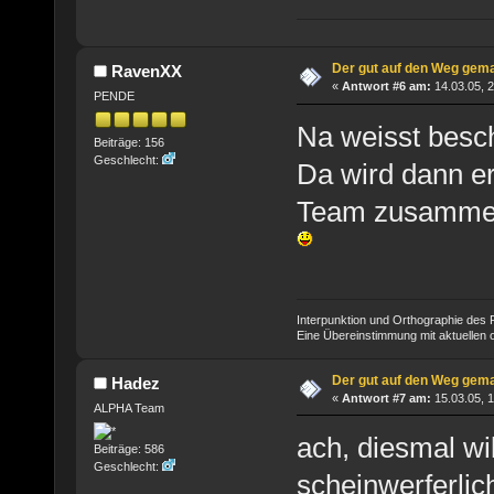
Der gut auf den Weg gem
RavenXX
«
Antwort #6 am:
14.03.05, 2
PENDE
Na weisst besc
Beiträge: 156
Geschlecht:
Da wird dann e
Team zusammeng
Interpunktion und Orthographie des P
Eine Übereinstimmung mit aktuellen od
Der gut auf den Weg gem
Hadez
«
Antwort #7 am:
15.03.05, 1
ALPHA Team
ach, diesmal wi
Beiträge: 586
Geschlecht:
scheinwerferli