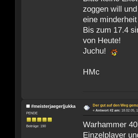
zoggen will und
eine minderheit 
Bis zum 17.4 si
von Heute!
Juchu!
HMc
Der gut auf den Weg gem
#meisterjaeger|jukka
«
Antwort #2 am:
18.02.05, 1
PENDE
Warhammer 40k
Beiträge: 190
Einzelplayer un