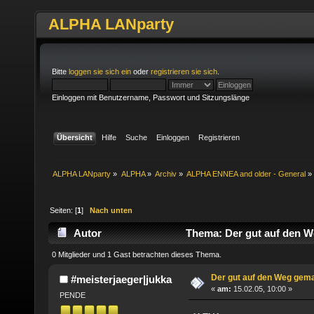
ALPHA LANparty
Bitte
loggen sie sich ein
oder
registrieren sie sich
.
Einloggen mit Benutzername, Passwort und Sitzungslänge
Übersicht
Hilfe
Suche
Einloggen
Registrieren
ALPHA LANparty
»
ALPHA
»
Archiv
»
ALPHA ENNEA and older - General
»
Seiten: [
1
]
Nach unten
Autor
Thema: Der gut auf den W
0 Mitglieder und 1 Gast betrachten dieses Thema.
Der gut auf den Weg gem
#meisterjaeger|jukka
«
am:
15.02.05, 10:00 »
PENDE