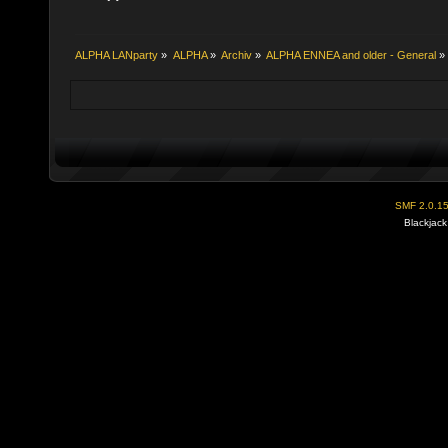
ALPHA LANparty
»
ALPHA
»
Archiv
»
ALPHA ENNEA and older - General
»
SMF 2.0.1
Blackjack