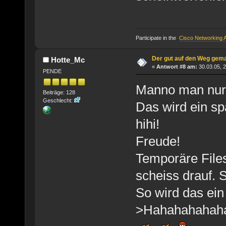
Participate in the
Cisco Networking
Der gut auf den Weg gem
Hotte_Mc
«
Antwort #8 am:
30.03.05, 2
PENDE
Manno man nur 
Beiträge: 128
Geschlecht:
Das wird ein sp
hihi!
Freude!
Temporäre File
scheiss drauf. 
So wird das ein
>Hahahahahah