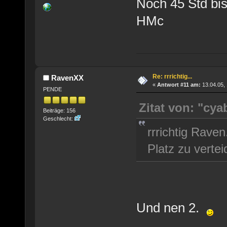
Noch 45 Std bi
HMc
Re: rrrichtig...
RavenXX
«
Antwort #11 am:
13.04.05, 
PENDE
Zitat von: "cya
Beiträge: 156
Geschlecht:
rrrichtig Raven
Platz zu verte
Und nen 2.