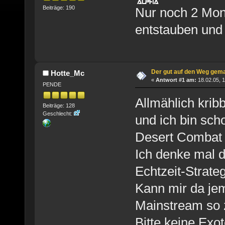
Beiträge: 190
Nur noch 2 Mon
entstauben und
Der gut auf den Weg gem
Hotte_Mc
«
Antwort #1 am:
18.02.05, 1
PENDE
Allmählich krib
Beiträge: 128
Geschlecht:
und ich bin sch
Desert Combat 
Ich denke mal d
Echtzeit-Strate
Kann mir da je
Mainstream so 
Bitte keine Exo