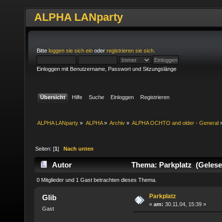
ALPHA LANparty
Bitte
loggen sie sich ein
oder
registrieren sie sich
.
Einloggen mit Benutzername, Passwort und Sitzungslänge
Übersicht
Hilfe
Suche
Einloggen
Registrieren
ALPHA LANparty
»
ALPHA
»
Archiv
»
ALPHA OCHTO and older - General
Seiten: [
1
]
Nach unten
Autor
Thema: Parkplatz (Gelese
0 Mitglieder und 1 Gast betrachten dieses Thema.
Parkplatz
Glib
«
am:
30.11.04, 15:39 »
Gast