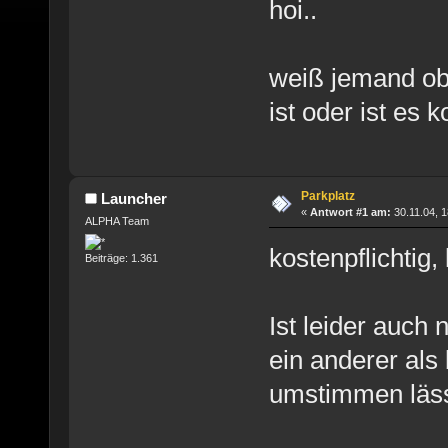
hoi..
weiß jemand ob 
ist oder ist es k
Parkplatz
Launcher
«
Antwort #1 am:
30.11.04, 1
ALPHA Team
kostenpflichtig, l
Beiträge: 1.361
Ist leider auch
ein anderer als 
umstimmen lässt