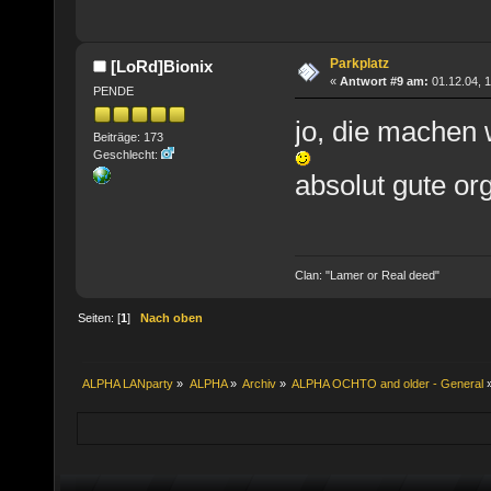
Parkplatz
[LoRd]Bionix
«
Antwort #9 am:
01.12.04, 1
PENDE
jo, die machen 
Beiträge: 173
Geschlecht:
absolut gute o
Clan: "Lamer or Real deed"
Seiten: [
1
]
Nach oben
ALPHA LANparty
»
ALPHA
»
Archiv
»
ALPHA OCHTO and older - General