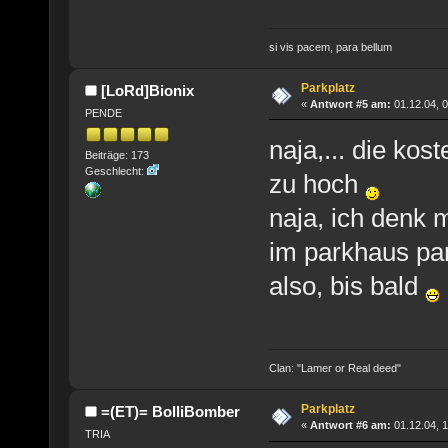
si vis pacem, para bellum
Parkplatz
[LoRd]Bionix
«
Antwort #5 am:
01.12.04, 0
PENDE
naja,... die kos
Beiträge: 173
Geschlecht:
zu hoch
naja, ich denk 
im parkhaus par
also, bis bald
Clan: "Lamer or Real deed"
Parkplatz
=(ET)= BolliBomber
«
Antwort #6 am:
01.12.04, 1
TRIA