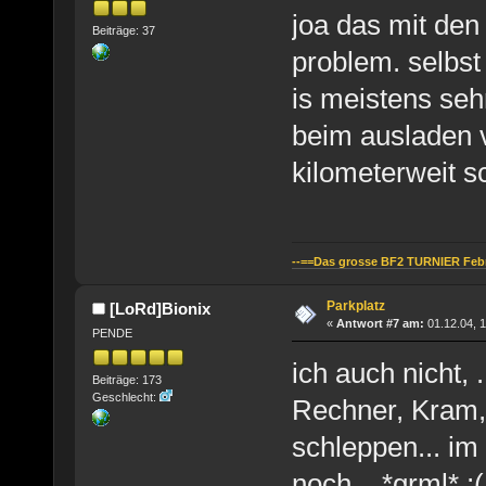
joa das mit den 
Beiträge: 37
problem. selbs
is meistens sehr
beim ausladen vo
kilometerweit 
--==Das grosse BF2 TURNIER Febru
Parkplatz
[LoRd]Bionix
«
Antwort #7 am:
01.12.04, 1
PENDE
ich auch nicht,
Beiträge: 173
Geschlecht:
Rechner, Kram, 
schleppen... im
noch... *grml* ;(