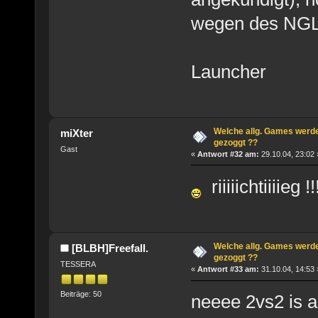
wegen des NGL-
Launcher
Welche allg. Games werde
miXter
gezoggt ??
Gast
«
Antwort #32 am:
29.10.04, 23:02 
riiiiichtiiiieg !
Welche allg. Games werde
[BLBH]Freefall.
gezoggt ??
TESSERA
«
Antwort #33 am:
31.10.04, 14:53 
Beiträge: 50
neeee 2vs2 is a