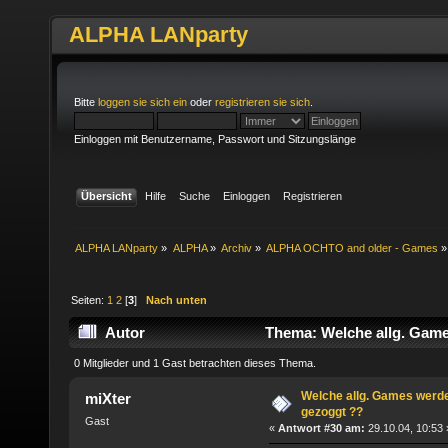
ALPHA LANparty
Bitte
loggen sie sich ein
oder
registrieren sie sich
.
Einloggen mit Benutzername, Passwort und Sitzungslänge
Übersicht
Hilfe
Suche
Einloggen
Registrieren
ALPHA LANparty
»
ALPHA
»
Archiv
»
ALPHA OCHTO and older - Games
»
Seiten:
1
2
[
3
]
Nach unten
Autor
Thema: Welche allg. Game
0 Mitglieder und 1 Gast betrachten dieses Thema.
Welche allg. Games werde
miXter
gezoggt ??
Gast
«
Antwort #30 am:
29.10.04, 10:53 