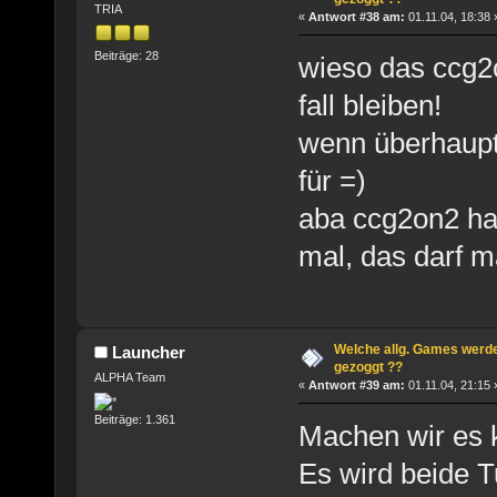
TRIA
«
Antwort #38 am:
01.11.04, 18:38 
Beiträge: 28
wieso das ccg2
fall bleiben!
wenn überhaupt 
für =)
aba ccg2on2 ham
mal, das darf m
Welche allg. Games werde
Launcher
gezoggt ??
ALPHA Team
«
Antwort #39 am:
01.11.04, 21:15 
Beiträge: 1.361
Machen wir es 
Es wird beide T