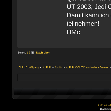
UT 2003, Jedi O
Damit kann ich 
teilnehmen!
HMc
Seiten:
1
2
[
3
]
Nach oben
ALPHA LANparty
»
ALPHA
»
Archiv
»
ALPHA OCHTO and older - Games
»
SMF 2.0.1
Blackjack