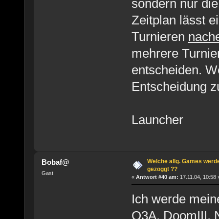
sondern nur die,
Zeitplan lässt 
Turnieren
nach
mehrere Turnier
entscheiden. We
Entscheidung zu
Launcher
Welche allg. Games werde
Bobaf@
gezoggt ??
Gast
«
Antwort #40 am:
17.11.04, 10:58 
Ich werde mein
Q3A, DoomIII, N