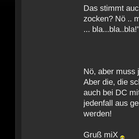
Das stimmt auc
zocken? Nö .. m
... bla...bla..bla!
Nö, aber muss ja
Aber die, die s
auch bei DC mi
jedenfall aus g
werden!
Gruß miX