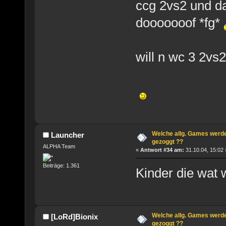
ccg 2vs2 und d
dooooooof *fg*
will n wc 3 2v
Welche allg. Games werde
Launcher
gezoggt ??
ALPHA Team
«
Antwort #34 am:
31.10.04, 15:02 
Beiträge: 1.361
Kinder die wat w
Welche allg. Games werde
[LoRd]Bionix
gezoggt ??