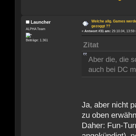
Welche allg. Games werde
Launcher
gezoggt ??
ALPHA Team
«
Antwort #31 am:
29.10.04, 13:59 
Beiträge: 1.361
Zitat
Aber die, die s
auch bei DC m
Ja, aber nicht 
zu oben erwähn
Daher: Fun-Turn
angekündigt), n