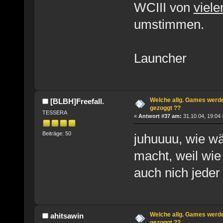
WCIII von
viele
umstimmen.
Launcher
Welche allg. Games werde
[BLBH]Freefall.
gezoggt ??
TESSERA
«
Antwort #37 am:
31.10.04, 19:04 
Beiträge: 50
juhuuuu, wie wä
macht, weil wie 
auch nich jeder 
Welche allg. Games werde
ahitsawin
gezoggt ??