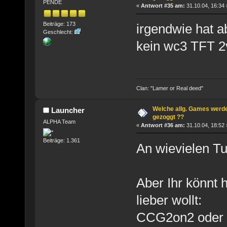
PENDE
«
Antwort #35 am:
31.10.04, 16:34 
Beiträge: 173
irgendwie hat a
Geschlecht:
kein wc3 TFT 2
Clan: "Lamer or Real deed"
Welche allg. Games werde
Launcher
gezoggt ??
ALPHA Team
«
Antwort #36 am:
31.10.04, 18:52 
Beiträge: 1.361
An wievielen Tu
Aber Ihr könnt 
lieber wollt:
CCG2on2 oder WC