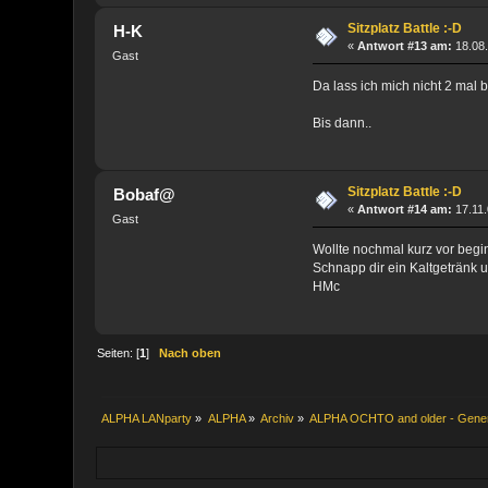
Sitzplatz Battle :-D
H-K
«
Antwort #13 am:
18.08.
Gast
Da lass ich mich nicht 2 mal b
Bis dann..
Sitzplatz Battle :-D
Bobaf@
«
Antwort #14 am:
17.11.
Gast
Wollte nochmal kurz vor begi
Schnapp dir ein Kaltgetränk 
HMc
Seiten: [
1
]
Nach oben
ALPHA LANparty
»
ALPHA
»
Archiv
»
ALPHA OCHTO and older - Gene