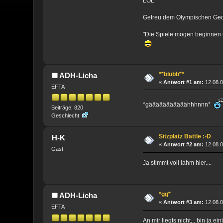
LOL
Getreu dem Olympischen Ge
"Die Spiele mögen beginnen u
**blubb**
ADH-Licha
«
Antwort #1 am:
12.08.0
EFTA
*gääääääääääähhhnnn*
Beiträge: 820
Geschlecht:
Sitzplatz Battle :-D
H-K
«
Antwort #2 am:
12.08.0
Gast
Ja stimmt voll lahm hier....
*gg*
ADH-Licha
«
Antwort #3 am:
12.08.0
EFTA
An mir liegts nicht,.. bin ja e