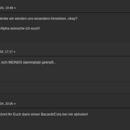
04, 19:48 »
h denke wir werden uns woanders hinsetzen, okay?
r Alpha wünsche ich euch!
04, 17:17 »
 sich MEINEN stammplatz gekrallt...
04, 20:06 »
könnt Ihr Euch dann einen Bacardi/Cola bei mir abholen!