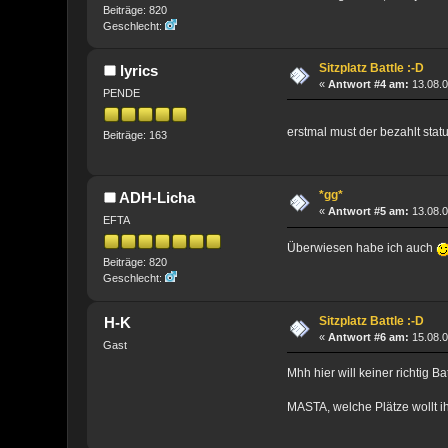
Beiträge: 820
Geschlecht:
Sitzplatz Battle :-D
lyrics
«
Antwort #4 am:
13.08.0
PENDE
erstmal must der bezahlt sta
Beiträge: 163
*gg*
ADH-Licha
«
Antwort #5 am:
13.08.0
EFTA
Überwiesen habe ich auch
Beiträge: 820
Geschlecht:
Sitzplatz Battle :-D
H-K
«
Antwort #6 am:
15.08.0
Gast
Mhh hier will keiner richtig Bat
MASTA, welche Plätze wollt i