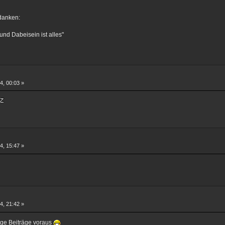
danken:
nd Dabeisein ist alles"
4, 00:03 »
4, 15:47 »
4, 21:42 »
inige Beiträge voraus