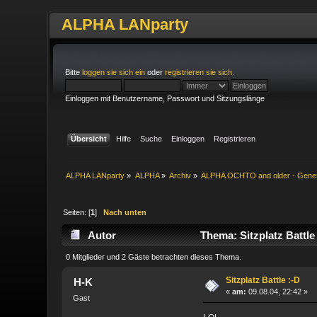
ALPHA LANparty
Bitte
loggen sie sich ein
oder
registrieren sie sich
.
Einloggen mit Benutzername, Passwort und Sitzungslänge
Übersicht
Hilfe
Suche
Einloggen
Registrieren
ALPHA LANparty
»
ALPHA
»
Archiv
»
ALPHA OCHTO and older - Gene
Seiten: [
1
]
Nach unten
Autor
Thema: Sitzplatz Battle
0 Mitglieder und 2 Gäste betrachten dieses Thema.
Sitzplatz Battle :-D
H-K
«
am:
09.08.04, 22:42 »
Gast