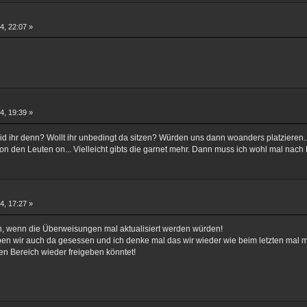
4, 22:07 »
4, 19:39 »
d ihr denn? Wollt ihr unbedingt da sitzen? Würden uns dann woanders platzieren..
on den Leuten on... Vielleicht gibts die garnet mehr. Dann muss ich wohl mal nac
4, 17:27 »
n, wenn die Überweisungen mal aktualisiert werden würden!
ben wir auch da gesessen und ich denke mal das wir wieder wie beim letzten mal me
en Bereich wieder freigeben könntet!