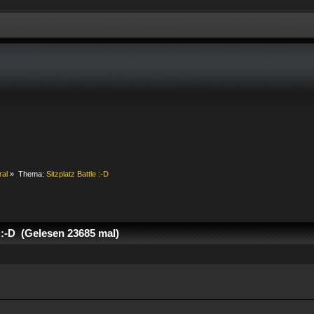
ral
»
Thema:
Sitzplatz Battle :-D
 :-D (Gelesen 23685 mal)