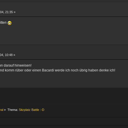
04, 21:35 »
itten
04, 10:48 »
nn darauf hinweisen!
und komm rüber oder einen Bacardi werde ich noch übrig haben denke ich!
ral
»
Thema:
Sitzplatz Battle :-D