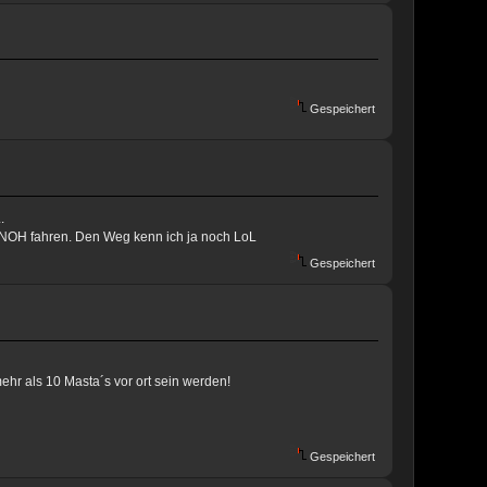
Gespeichert
.
h NOH fahren. Den Weg kenn ich ja noch LoL
Gespeichert
hr als 10 Masta´s vor ort sein werden!
Gespeichert