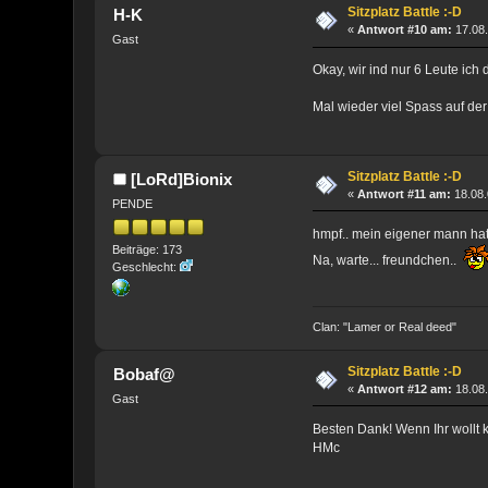
Sitzplatz Battle :-D
H-K
«
Antwort #10 am:
17.08.
Gast
Okay, wir ind nur 6 Leute ic
Mal wieder viel Spass auf de
Sitzplatz Battle :-D
[LoRd]Bionix
«
Antwort #11 am:
18.08.
PENDE
hmpf.. mein eigener mann hat
Beiträge: 173
Na, warte... freundchen..
Geschlecht:
Clan: "Lamer or Real deed"
Sitzplatz Battle :-D
Bobaf@
«
Antwort #12 am:
18.08.
Gast
Besten Dank! Wenn Ihr wollt 
HMc