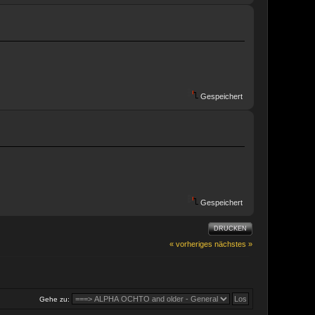
Gespeichert
Gespeichert
DRUCKEN
« vorheriges
nächstes »
Gehe zu: