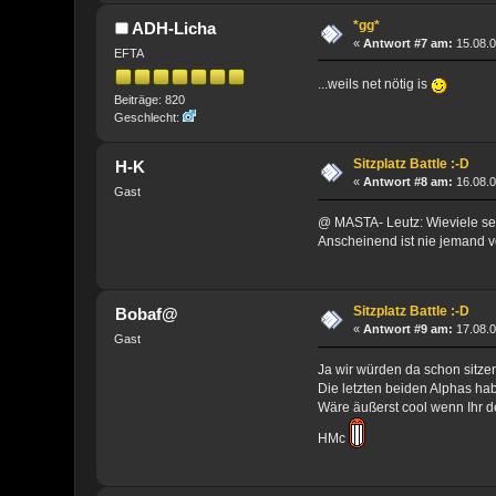
*gg*
ADH-Licha
«
Antwort #7 am:
15.08.0
EFTA
...weils net nötig is
Beiträge: 820
Geschlecht:
Sitzplatz Battle :-D
H-K
«
Antwort #8 am:
16.08.0
Gast
@ MASTA- Leutz: Wieviele sei
Anscheinend ist nie jemand v
Sitzplatz Battle :-D
Bobaf@
«
Antwort #9 am:
17.08.0
Gast
Ja wir würden da schon sitze
Die letzten beiden Alphas ha
Wäre äußerst cool wenn Ihr d
HMc