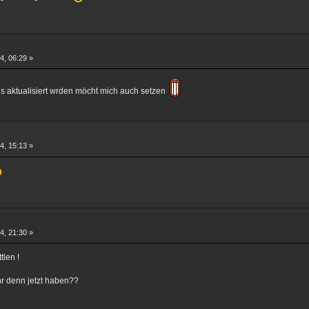
4, 06:29 »
tus aktualisiert wrden möcht mich auch setzen
4, 15:13 »
4, 21:30 »
tlen !
hr denn jetzt haben??