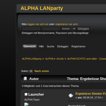
ALPHA LANparty
Bitte
loggen sie sich ein
oder
registrieren sie sich
.
Einloggen mit Benutzername, Passwort und Sitzungslänge
Übersicht
Hilfe
Suche
Einloggen
Registrieren
ALPHA LANparty
»
ALPHA
»
Archiv
»
ALPHA OCHTO and older - Gam
Seiten: [
1
]
Nach unten
Autor
Thema: Ergebnisse Shoo
0 Mitglieder und 1 Gast betrachten dieses Thema.
Ergebnisse Shooter-Fu
Launcher
«
am:
08.06.04, 17:54 »
ALPHA Team