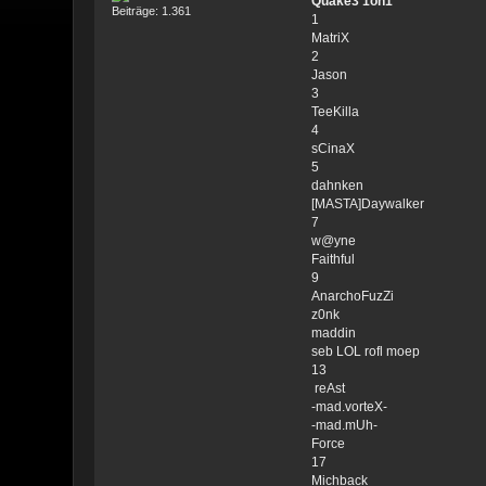
Quake3 1on1
Beiträge: 1.361
1
MatriX
2
Jason
3
TeeKilla
4
sCinaX
5
dahnken
[MASTA]Daywalker
7
w@yne
Faithful
9
AnarchoFuzZi
z0nk
maddin
seb LOL rofl moep
13
reAst
-mad.vorteX-
-mad.mUh-
Force
17
Michback