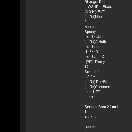
Stranger.DLL
-=WSND=- Blade
[A.S.H.]rEsT`
[LoRd]Neo
9
Nemo
Sparky
-mad.mUh-
[LoRd]AlNath
-mad.pHreak-
!1n54n3!
-mad.vorteX-
-]PtP[- Flamy
17
Schlachti
m3|2**
[LoRd] B!oN!X
[LoRd]Caramon
ahits|HFD
dennis
Serious Sam 2 1on1
1
TeeKilla
2
RamiS
3