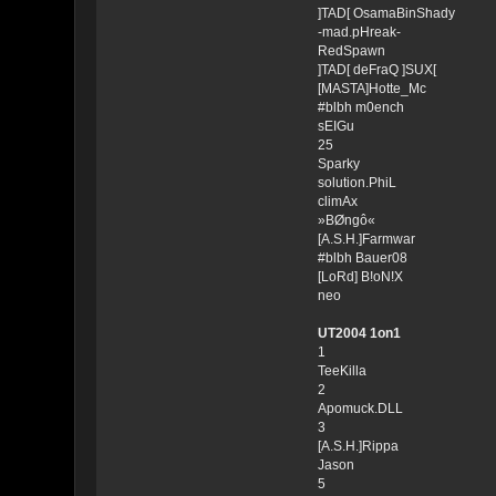
]TAD[ OsamaBinShady
-mad.pHreak-
RedSpawn
]TAD[ deFraQ ]SUX[
[MASTA]Hotte_Mc
#blbh m0ench
sEIGu
25
Sparky
solution.PhiL
climAx
»BØngô«
[A.S.H.]Farmwar
#blbh Bauer08
[LoRd] B!oN!X
neo
UT2004 1on1
1
TeeKilla
2
Apomuck.DLL
3
[A.S.H.]Rippa
Jason
5