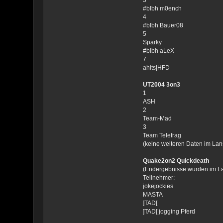
#blbh m0ench
4
#blbh Bauer08
5
Sparky
#blbh aLeX
7
ahits|HFD
UT2004 3on3
1
ASH
2
Team-Mad
3
Team Telefrag
(keine weiteren Daten im Lan
Quake2on2 Quickdeath
(Endergebnisse wurden im Lan
Teilnehmer:
jokejockies
MASTA
]TAD[
]TAD[ jogging Pferd