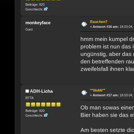
Beiträge: 820
Geschlecht:
Rauchen?
monkeyface
«
Antwort #16 am:
18.03.04,
Gast
hmm mein kumpel drä
problem ist nun das i
ungünstig, aber das
den betreffenden ra
zweifelsfall ihnen k
**blubb**
ADH-Licha
«
Antwort #17 am:
18.03.04,
EFTA
Ob man sowas einem 
Beiträge: 820
Bier haben sie das
Geschlecht:
Am besten setzte dic