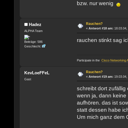
bzw. nur wenig
Rauchen?
Hadez
«
Antwort #18 am:
18.03.04,
ALPHA Team
rauchen stinkt sag ic
Beiträge: 586
Geschlecht:
Participate in the
Cisco Networking
Rauchen?
KevLoeFFeL
«
Antwort #19 am:
19.03.04,
Gast
schreibt dort zufällig 
wenn ja, dann keine 
aufhören. das ist sow
statt dessen habe ic
Um mich ganz dem 