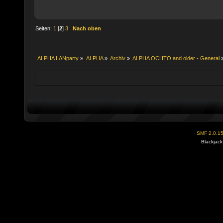
Seiten:
1
[
2
]
3
Nach oben
ALPHA LANparty
»
ALPHA
»
Archiv
»
ALPHA OCHTO and older - General
SMF 2.0.1
Blackjack