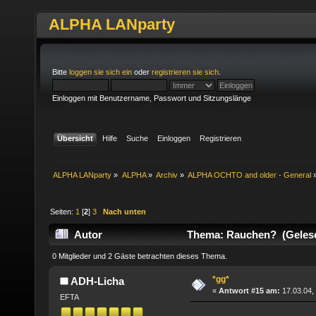
ALPHA LANparty
Bitte
loggen sie sich ein
oder
registrieren sie sich
.
Einloggen mit Benutzername, Passwort und Sitzungslänge
Übersicht
Hilfe
Suche
Einloggen
Registrieren
ALPHA LANparty
»
ALPHA
»
Archiv
»
ALPHA OCHTO and older - General
Seiten:
1
[
2
]
3
Nach unten
Autor
Thema: Rauchen? (Gelese
0 Mitglieder und 2 Gäste betrachten dieses Thema.
*gg*
ADH-Licha
«
Antwort #15 am:
17.03.04,
EFTA