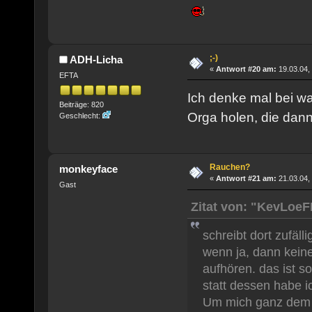
;-)
ADH-Licha
«
Antwort #20 am:
19.03.04,
EFTA
Ich denke mal bei w
Beiträge: 820
Orga holen, die dan
Geschlecht:
Rauchen?
monkeyface
«
Antwort #21 am:
21.03.04,
Gast
Zitat von: "KevLoe
schreibt dort zufälli
wenn ja, dann keine
aufhören. das ist s
statt dessen habe i
Um mich ganz dem