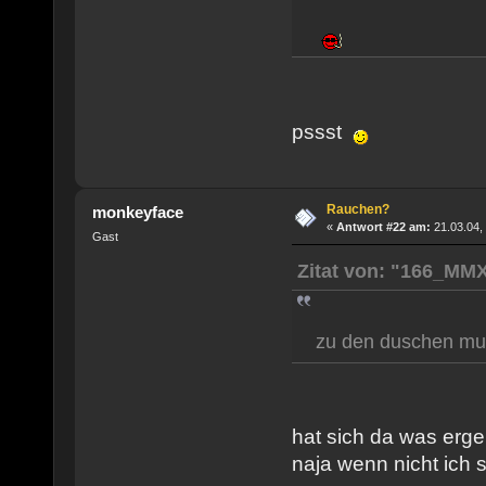
pssst
Rauchen?
monkeyface
«
Antwort #22 am:
21.03.04,
Gast
Zitat von: "166_MM
zu den duschen mu
hat sich da was erg
naja wenn nicht ich 