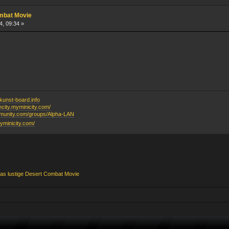
ombat Movie
4, 09:34 »
unst-board.info
ancity.myminicity.com/
mmunity.com/groups/Alpha-LAN
myminicity.com/
as lustige Desert Combat Movie