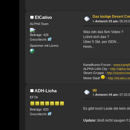
Das lustige Desert C
ElCativo
«
Antwort #3 am:
05.03.0
ALPHA Team
Was istn das fürn Video ?
Beiträge: 426
Lohnt sich das ?
Geschlecht:
Über 5 Std. per ISDN ..
Spammer mit Lizenz
Hmm...
Kampfkunst-Forum -
www.kampfk
ALPHA-LAN-City -
http://alpha-l
Steam Gruppe -
http://steamco
Meine Stadt
-
http://elcativo.
gg
ADH-Licha
«
Antwort #4 am:
07.03.0
EFTA
Es gibt noch Leute die kein
Beiträge: 820
Geschlecht:
Update:
bloß nicht saugen !! D