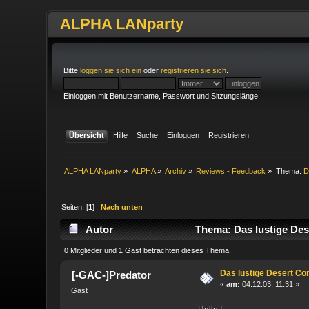
ALPHA LANparty
Bitte
loggen sie sich ein
oder
registrieren sie sich
.
Einloggen mit Benutzername, Passwort und Sitzungslänge
Übersicht
Hilfe
Suche
Einloggen
Registrieren
ALPHA LANparty
»
ALPHA
»
Archiv
»
Reviews - Feedback
»
Thema:
D
Seiten: [
1
]
Nach unten
Autor
Thema: Das lustige Des
0 Mitglieder und 1 Gast betrachten dieses Thema.
Das lustige Desert C
[-GAC-]Predator
«
am:
04.12.03, 11:31 »
Gast