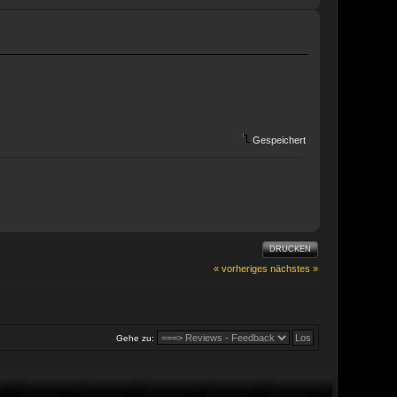
Gespeichert
DRUCKEN
« vorheriges
nächstes »
Gehe zu: