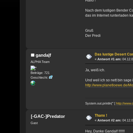
Hallo !
Nach dem lustigen Bender Co
das im Internet runterladen k
Gruß
Der Predi
Das lustige Desert C
ganda|f
«
Antwort #1 am:
04.12.0
ALPHA Team
Ja, weiß ich.
Beiträge: 721
Geschlecht:
Und weil ich so nett bin sage
http://www.planetloewe.de/
System.out.println(" [
http://www.c
Thanx !
[-GAC-]Predator
«
Antwort #2 am:
04.12.0
Gast
Hey, Danke Gandalf !!!!!!!