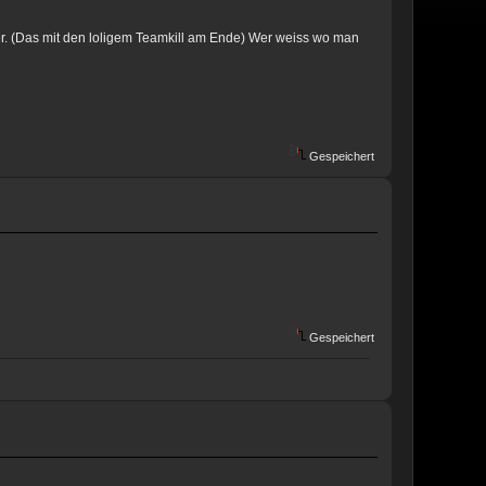
r. (Das mit den loligem Teamkill am Ende) Wer weiss wo man
Gespeichert
Gespeichert