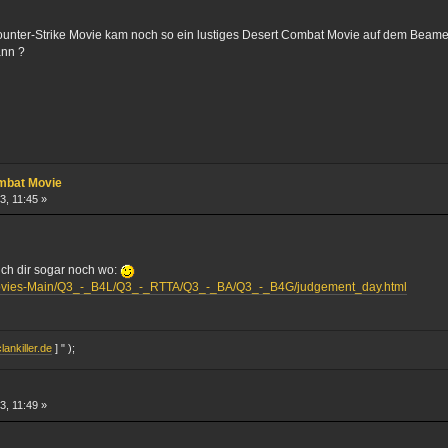
unter-Strike Movie kam noch so ein lustiges Desert Combat Movie auf dem Beame
ann ?
ombat Movie
3, 11:45 »
 ich dir sogar noch wo:
Movies-Main/Q3_-_B4L/Q3_-_RTTA/Q3_-_BA/Q3_-_B4G/judgement_day.html
lankiller.de
] " );
3, 11:49 »