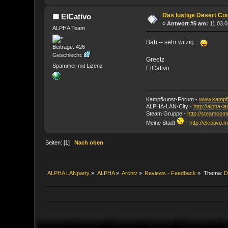
Das lustige Desert C
ElCativo
«
Antwort #5 am:
11.03.0
ALPHA Team
Bäh -- sehr witzig...
Beiträge: 426
Geschlecht:
Greetz
Spammer mit Lizenz
ElCativo
Kampfkunst-Forum -
www.kampfk
ALPHA-LAN-City -
http://alpha-l
Steam Gruppe -
http://steamco
Meine Stadt
-
http://elcativo.
Seiten: [
1
]
Nach oben
ALPHA LANparty
»
ALPHA
»
Archiv
»
Reviews - Feedback
»
Thema:
D