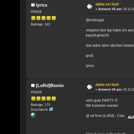
alpha exi fazit
lyrics
«
Antwort #5 am:
03.12.0
PENDE
@instvogel
Beiträge: 163
megelol den typ habe ich auc
kaputt gelacht.
das wäre aber stechen bekann
gruß
lyrics
alpha exi fazit
[LoRd]Bionix
«
Antwort #6 am:
03.12.0
PENDE
sehr gute PARTY !!!
Beiträge: 173
Wir kommen wieder.
Geschlecht:
@ all from [LoRd] - Clan