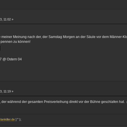
3, 11:02 »
tte meiner Meinung nach der, der Samstag Morgen an der Säule vor dem Männer-Kl
o pennen zu können!
 7 @ Ostern 04
3, 11:19 »
, der während der gesamten Preisverleihung direkt vor der Bühne geschlafen hat.
lankiller.de
] " );