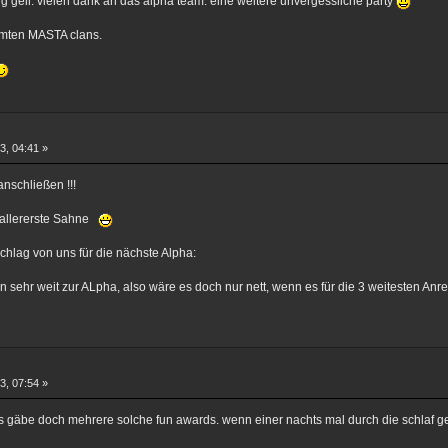
tig geil. vielen dank an das alpha team. eine weitere unvergessliche party
amten MASTA clans.
3, 04:41 »
nschließen !!!
s allererste Sahne
hlag von uns für die nächste Alpha:
sehr weit zur ALpha, also wäre es doch nur nett, wenn es für die 3 weitesten Anre
3, 07:54 »
s gäbe doch mehrere solche fun awards. wenn einer nachts mal durch die schlaf ge