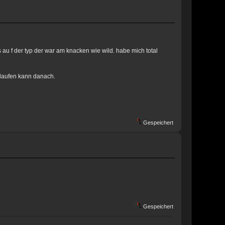
u f der typ der war am knacken wie wild. habe mich total
 laufen kann danach.
Gespeichert
Gespeichert