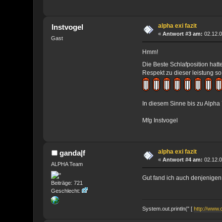
alpha exi fazit
Instvogel
«
Antwort #3 am:
02.12.0
Gast
Hmm!
Die Beste Schlafposition ha
Respekt zu dieser leistung s
In diesem Sinne bis zu Alpha
Mfg Instvogel
alpha exi fazit
ganda|f
«
Antwort #4 am:
02.12.0
ALPHA Team
Gut fand ich auch denjenigen
Beiträge: 721
Geschlecht:
System.out.println(" [
http://www.c