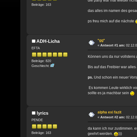
die party war mal wieder rich
Beiträge: 163
das alles im namen des ges
ps freu mich auf die nächste
*gg*
ADH-Licha
«
Antwort #1 am:
02.12.0
EFTA
Können uns da nur vollstens a
Beiträge: 820
Geschlecht:
Bis auf das Freibier war alle
ps.
Und schon ein neuer Vorsc
Es kommen Leute wirklich von 
sollte es ja machbar sein
alpha exi fazit
lyrics
«
Antwort #2 am:
02.12.0
PENDE
da kann ich nur zustimmen. e
Beiträge: 163
geehrt werden.
)))