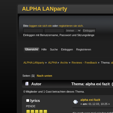
ALPHA LANparty
Bitte
loggen sie sich ein
oder
registrieren sie sich
.
Einloggen mit Benutzername, Passwort und Sitzungslänge
Übersicht
Hilfe
Suche
Einloggen
Registrieren
ALPHA LANparty
»
ALPHA
»
Archiv
»
Reviews - Feedback
»
Thema:
a
Seiten: [
1
]
Nach unten
Autor
Thema: alpha exi fazit 
0 Mitglieder und 1 Gast betrachten dieses Thema.
alpha exi fazit
lyrics
«
am:
01.12.03, 10:25 »
PENDE