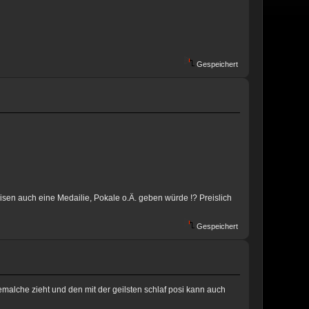
Gespeichert
isen auch eine Medailie, Pokale o.Ä. geben würde !? Preislich
Gespeichert
malche zieht und den mit der geilsten schlaf posi kann auch