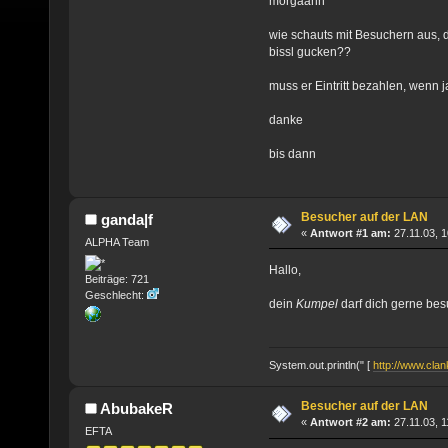
morgäähn
wie schauts mit Besuchern aus, 
bissl gucken??
muss er Eintritt bezahlen, wenn j
danke
bis dann
Besucher auf der LAN
ganda|f
«
Antwort #1 am:
27.11.03, 1
ALPHA Team
Hallo,
Beiträge: 721
Geschlecht:
dein
Kumpel
darf dich gerne bes
System.out.println(" [
http://www.clank
Besucher auf der LAN
AbubakeR
«
Antwort #2 am:
27.11.03, 1
EFTA