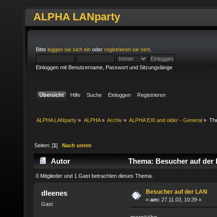
ALPHA LANparty
Bitte
loggen sie sich ein
oder
registrieren sie sich
.
Einloggen mit Benutzername, Passwort und Sitzungslänge
Übersicht
Hilfe
Suche
Einloggen
Registrieren
ALPHA LANparty
»
ALPHA
»
Archiv
»
ALPHA EXI and older - General
»
Th
Seiten: [
1
]
Nach unten
Autor
Thema: Besucher auf der 
0 Mitglieder und 1 Gast betrachten dieses Thema.
Besucher auf der LAN
dleenes
«
am:
27.11.03, 10:39 »
Gast