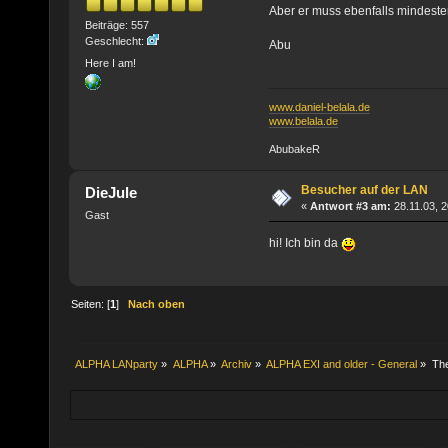
Aber er muss ebenfalls mindesten
Beiträge: 557
Geschlecht:
Abu
Here I am!
www.daniel-belala.de
www.belala.de
AbubakeR
Besucher auf der LAN
DieJule
«
Antwort #3 am:
28.11.03, 2
Gast
hi! Ich bin da
Seiten: [
1
]
Nach oben
ALPHA LANparty
»
ALPHA
»
Archiv
»
ALPHA EXI and older - General
»
Th