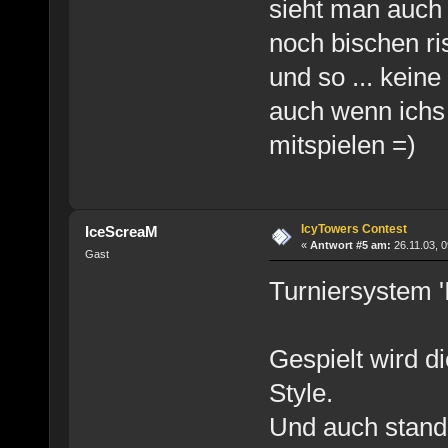
sieht man auch d
noch bischen ri
und so ... kein
auch wenn ichs 
mitspielen =)
IcyTowers Contest
IceScreaM
«
Antwort #5 am:
26.11.03, 0
Gast
Turniersystem '
Gespielt wird d
Style.
Und auch standa