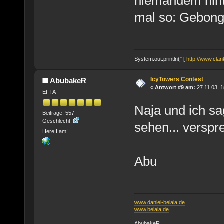
niemandem nint
mal so: Gebong
System.out.println(" [
http://www.clank
IcyTowers Contest
AbubakeR
«
Antwort #9 am:
27.11.03, 1
EFTA
Naja und ich s
Beiträge: 557
Geschlecht:
sehen... verspre
Here I am!
Abu
www.daniel-belala.de
www.belala.de
AbubakeR