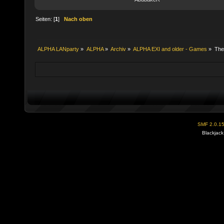
Seiten: [
1
]
Nach oben
ALPHA LANparty
»
ALPHA
»
Archiv
»
ALPHA EXI and older - Games
»
Th
SMF 2.0.1
Blackjack