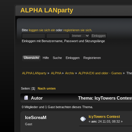
ALPHA LANparty
Bitte
loggen sie sich ein
oder
registrieren sie sich
.
Einloggen mit Benutzername, Passwort und Sitzungslänge
Übersicht
Hilfe
Suche
Einloggen
Registrieren
ALPHA LANparty
»
ALPHA
»
Archiv
»
ALPHA EXI and older - Games
»
Th
Seiten: [
1
]
Nach unten
Autor
Thema: IcyTowers Contest
0 Mitglieder und 1 Gast betrachten dieses Thema.
IcyTowers Contest
IceScreaM
«
am:
24.11.03, 08:32 »
Gast