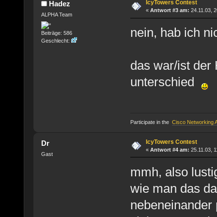
IcyTowers Contest
Hadez
«
Antwort #3 am:
24.11.03, 2
ALPHA Team
nein, hab ich ni
Beiträge: 586
Geschlecht:
das war/ist der
unterschied
Participate in the
Cisco Networking
IcyTowers Contest
Dr
«
Antwort #4 am:
25.11.03, 1
Gast
mmh, also lustig
wie man das da
nebeneinander 