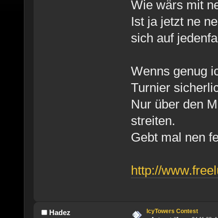
Wie wärs mit n
Ist ja jetzt ne
sich auf jedenf
Wenns genug icy
Turnier sicherli
Nur über den M
streiten.
Gebt mal nen f
http://www.free
IcyTowers Contest
Hadez