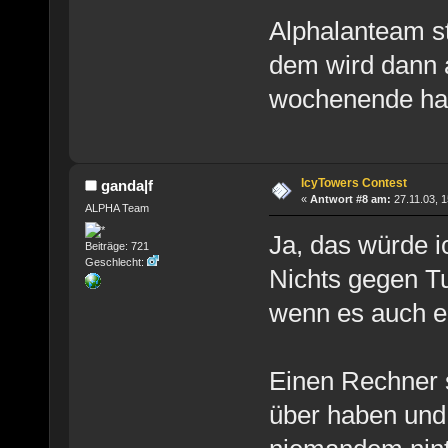
Alphalanteam st
dem wird dann 
wochenende ha
IcyTowers Contest
ganda|f
«
Antwort #8 am:
27.11.03, 1
ALPHA Team
Ja, das würde i
Beiträge: 721
Geschlecht:
Nichts gegen Tu
wenn es auch e
Einen Rechner s
über haben und