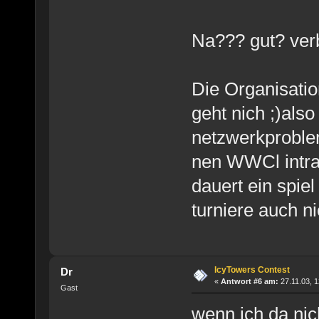
Na??? gut? ver
Die Organisation
geht nich ;)als
netzwerkproble
nen WWCl intra
dauert ein spie
turniere auch ni
IcyTowers Contest
Dr
«
Antwort #6 am:
27.11.03, 1
Gast
wenn ich da nic