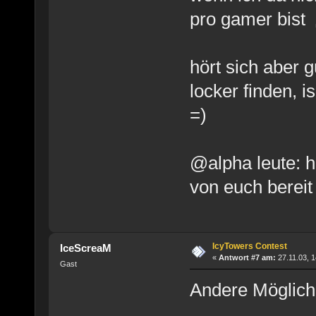
pro gamer bist
hört sich aber 
locker finden, i
=)
@alpha leute: ha
von euch berei
IcyTowers Contest
IceScreaM
«
Antwort #7 am:
27.11.03, 1
Gast
Andere Möglichk