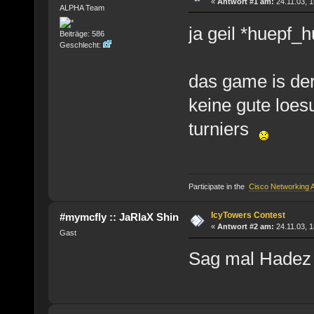
«
Antwort #1 am:
24.11.03, 1
ALPHA Team
ja geil *huepf_h
Beiträge: 586
Geschlecht:
das game is der
keine gute loes
turniers
Participate in the
Cisco Networking
IcyTowers Contest
#mymcfly :: JaRlaX Shin
«
Antwort #2 am:
24.11.03, 1
Gast
Sag mal Hadez 