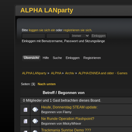
ALPHA LANparty
Bitte
loggen sie sich ein
oder
registrieren sie sich
.
Einloggen mit Benutzername, Passwort und Sitzungslänge
Übersicht
Hilfe
Suche
Einloggen
Registrieren
ALPHA LANparty
»
ALPHA
»
Archiv
»
ALPHA ENNEA and older - Games
Seiten: [
1
]
Nach unten
Betreff
/
Begonnen von
0 Mitglieder und 1 Gast betrachten dieses Board.
Heute, Donnerstag STEAM update:
Begonnen von Flamy
Ne Runde Operation Flashpoint?
Begonnen von MiskyWhixer
Trackmania Sunrise Demo ???