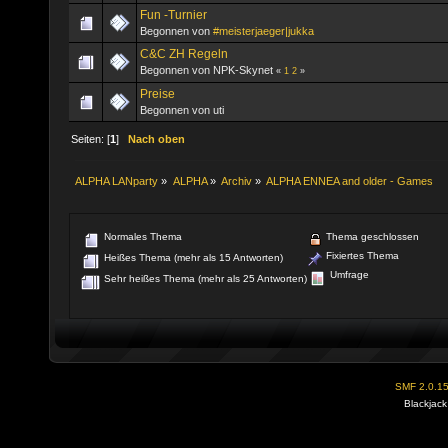
Fun -Turnier
Begonnen von
#meisterjaeger|jukka
C&C ZH Regeln
Begonnen von NPK-Skynet
«
1
2
»
Preise
Begonnen von uti
Seiten: [
1
]
Nach oben
ALPHA LANparty
»
ALPHA
»
Archiv
»
ALPHA ENNEA and older - Games
Normales Thema
Thema geschlossen
Fixiertes Thema
Heißes Thema (mehr als 15 Antworten)
Umfrage
Sehr heißes Thema (mehr als 25 Antworten)
SMF 2.0.1
Blackjack