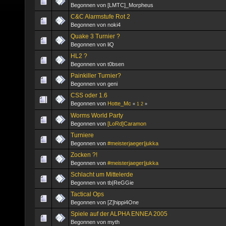
Begonnen von [LMTC]_Morpheus
C&C Alarmstufe Rot 2
Begonnen von noki4
Quake 3 Turnier ?
Begonnen von liQ
HL2 ?
Begonnen von t0bsen
Painkiller Turnier?
Begonnen von geni
CSS oder 1.6
Begonnen von
Hotte_Mc
«
1
2
»
Worms World Party
Begonnen von
[LoRd]Caramon
Turniere
Begonnen von
#meisterjaeger|jukka
Zocken ?!
Begonnen von
#meisterjaeger|jukka
Schlacht um Mittelerde
Begonnen von tb|ReGGie
Tactical Ops
Begonnen von [Z]hippi4One
Spiele auf der ALPHA ENNEA 2005
Begonnen von myth