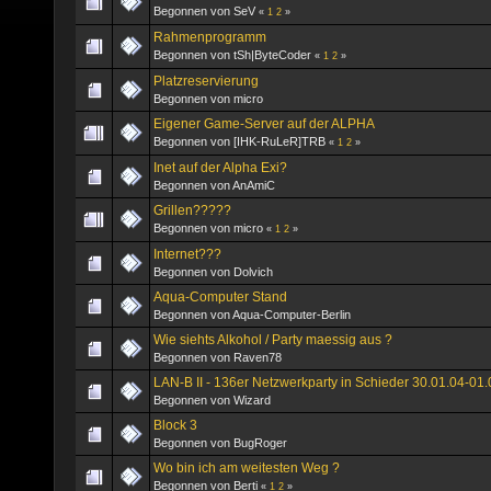
Begonnen von SeV
«
1
2
»
Rahmenprogramm
Begonnen von tSh|ByteCoder
«
1
2
»
Platzreservierung
Begonnen von micro
Eigener Game-Server auf der ALPHA
Begonnen von [IHK-RuLeR]TRB
«
1
2
»
Inet auf der Alpha Exi?
Begonnen von AnAmiC
Grillen?????
Begonnen von micro
«
1
2
»
Internet???
Begonnen von Dolvich
Aqua-Computer Stand
Begonnen von Aqua-Computer-Berlin
Wie siehts Alkohol / Party maessig aus ?
Begonnen von Raven78
LAN-B II - 136er Netzwerkparty in Schieder 30.01.04-01.
Begonnen von Wizard
Block 3
Begonnen von BugRoger
Wo bin ich am weitesten Weg ?
Begonnen von Berti
«
1
2
»