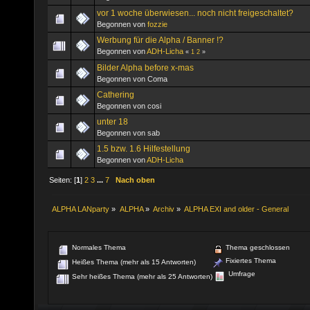
vor 1 woche überwiesen... noch nicht freigeschaltet?
Begonnen von
fozzie
Werbung für die Alpha / Banner !?
Begonnen von
ADH-Licha
«
1
2
»
Bilder Alpha before x-mas
Begonnen von Coma
Cathering
Begonnen von cosi
unter 18
Begonnen von sab
1.5 bzw. 1.6 Hilfestellung
Begonnen von
ADH-Licha
Seiten: [
1
]
2
3
...
7
Nach oben
ALPHA LANparty
»
ALPHA
»
Archiv
»
ALPHA EXI and older - General
Normales Thema
Thema geschlossen
Fixiertes Thema
Heißes Thema (mehr als 15 Antworten)
Umfrage
Sehr heißes Thema (mehr als 25 Antworten)