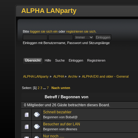
ALPHA LANparty
Bitte
loggen sie sich ein
oder
registrieren sie sich
.
Einloggen mit Benutzername, Passwort und Sitzungslänge
Übersicht
Hilfe
Suche
Einloggen
Registrieren
ALPHA LANparty
»
ALPHA
»
Archiv
»
ALPHA EXI and older - General
Seiten: [
1
]
2
3
...
7
Nach unten
Betreff
/
Begonnen von
0 Mitglieder und 26 Gäste betrachten dieses Board.
Schnell bezahler
Begonnen von Bobaf@
Besucher auf der LAN
Begonnen von dleenes
Nur noch .....