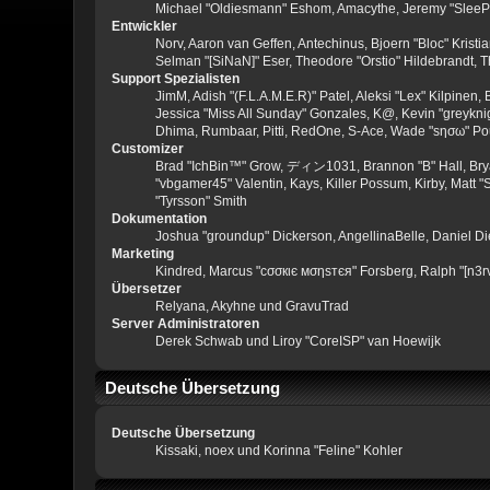
Michael "Oldiesmann" Eshom, Amacythe, Jeremy "SleePy
Entwickler
Norv, Aaron van Geffen, Antechinus, Bjoern "Bloc" Kris
Selman "[SiNaN]" Eser, Theodore "Orstio" Hildebrandt, T
Support Spezialisten
JimM, Adish "(F.L.A.M.E.R)" Patel, Aleksi "Lex" Kilpinen
Jessica "Miss All Sunday" Gonzales, K@, Kevin "greyknight
Dhima, Rumbaar, Pitti, RedOne, S-Ace, Wade "sησω" P
Customizer
Brad "IchBin™" Grow, ディン1031, Brannon "B" Hall, Bryan
"vbgamer45" Valentin, Kays, Killer Possum, Kirby, Matt
"Tyrsson" Smith
Dokumentation
Joshua "groundup" Dickerson, AngellinaBelle, Daniel D
Marketing
Kindred, Marcus "cσσкιє мσηѕтєя" Forsberg, Ralph "[n3r
Übersetzer
Relyana, Akyhne und GravuTrad
Server Administratoren
Derek Schwab und Liroy "CoreISP" van Hoewijk
Deutsche Übersetzung
Deutsche Übersetzung
Kissaki, noex und Korinna "Feline" Kohler