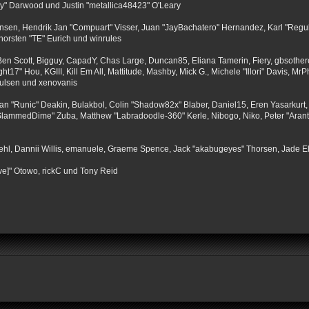
" Darwood und Justin "metallica48423" O'Leary
tiansen, Hendrik Jan "Compuart" Visser, Juan "JayBachatero" Hernandez, Karl "Regu
horsten "TE" Eurich und winrules
, Ben Scott, Bigguy, CapadY, Chas Large, Duncan85, Eliana Tamerin, Fiery, gbsother
17" Hou, KGIII, Kill Em All, Mattitude, Mashby, Mick G., Michele "Illori" Davis, MrPh
oulsen und xenovanis
 "Runic" Deakin, Bulakbol, Colin "Shadow82x" Blaber, Daniel15, Eren Yasarkurt,
 "SlammedDime" Zuba, Matthew "Labradoodle-360" Kerle, Nibogo, Niko, Peter "Arant
iehl, Dannii Willis, emanuele, Graeme Spence, Jack "akabugeyes" Thorsen, Jade E
ve]" Otowo, rickC und Tony Reid