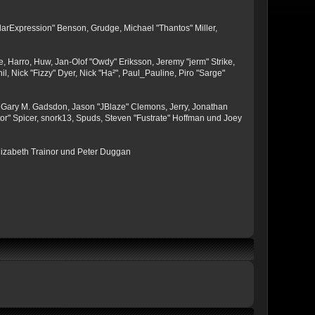
larExpression" Benson, Grudge, Michael "Thantos" Miller,
e, Harro, Huw, Jan-Olof "Owdy" Eriksson, Jeremy "jerm" Strike,
il, Nick "Fizzy" Dyer, Nick "Ha²", Paul_Pauline, Piro "Sarge"
 Gary M. Gadsdon, Jason "JBlaze" Clemons, Jerry, Jonathan
or" Spicer, snork13, Spuds, Steven "Fustrate" Hoffman und Joey
lizabeth Trainor und Peter Duggan