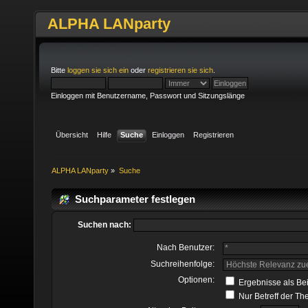
ALPHA LANparty
Bitte
loggen sie sich ein
oder
registrieren sie sich
.
Einloggen mit Benutzername, Passwort und Sitzungslänge
Übersicht
Hilfe
Suche
Einloggen
Registrieren
ALPHA LANparty
»
Suche
Suchparameter festlegen
Suchen nach:
Nach Benutzer:
Suchreihenfolge:
Optionen:
Ergebnisse als Be
Nur Betreff der T