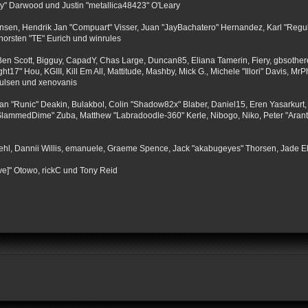
" Darwood und Justin "metallica48423" O'Leary
tiansen, Hendrik Jan "Compuart" Visser, Juan "JayBachatero" Hernandez, Karl "Regu
horsten "TE" Eurich und winrules
, Ben Scott, Bigguy, CapadY, Chas Large, Duncan85, Eliana Tamerin, Fiery, gbsother
17" Hou, KGIII, Kill Em All, Mattitude, Mashby, Mick G., Michele "Illori" Davis, MrPh
oulsen und xenovanis
 "Runic" Deakin, Bulakbol, Colin "Shadow82x" Blaber, Daniel15, Eren Yasarkurt,
 "SlammedDime" Zuba, Matthew "Labradoodle-360" Kerle, Nibogo, Niko, Peter "Arant
iehl, Dannii Willis, emanuele, Graeme Spence, Jack "akabugeyes" Thorsen, Jade E
ve]" Otowo, rickC und Tony Reid