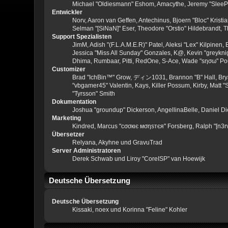
Michael "Oldiesmann" Eshom, Amacythe, Jeremy "SleePy
Entwickler
Norv, Aaron van Geffen, Antechinus, Bjoern "Bloc" Kris
Selman "[SiNaN]" Eser, Theodore "Orstio" Hildebrandt, T
Support Spezialisten
JimM, Adish "(F.L.A.M.E.R)" Patel, Aleksi "Lex" Kilpinen
Jessica "Miss All Sunday" Gonzales, K@, Kevin "greyknight
Dhima, Rumbaar, Pitti, RedOne, S-Ace, Wade "sησω" P
Customizer
Brad "IchBin™" Grow, ディン1031, Brannon "B" Hall, Bryan
"vbgamer45" Valentin, Kays, Killer Possum, Kirby, Matt
"Tyrsson" Smith
Dokumentation
Joshua "groundup" Dickerson, AngellinaBelle, Daniel D
Marketing
Kindred, Marcus "cσσкιє мσηѕтєя" Forsberg, Ralph "[n3r
Übersetzer
Relyana, Akyhne und GravuTrad
Server Administratoren
Derek Schwab und Liroy "CoreISP" van Hoewijk
Deutsche Übersetzung
Deutsche Übersetzung
Kissaki, noex und Korinna "Feline" Kohler