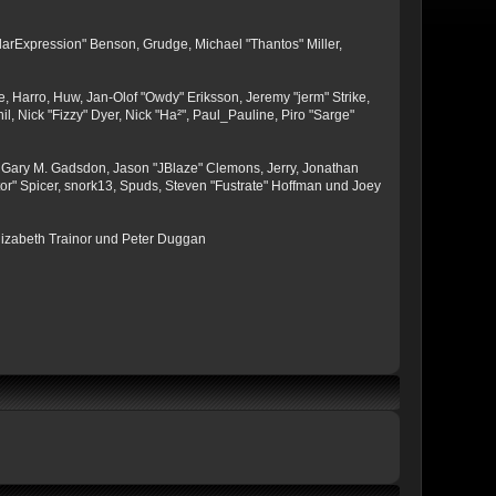
larExpression" Benson, Grudge, Michael "Thantos" Miller,
e, Harro, Huw, Jan-Olof "Owdy" Eriksson, Jeremy "jerm" Strike,
il, Nick "Fizzy" Dyer, Nick "Ha²", Paul_Pauline, Piro "Sarge"
 Gary M. Gadsdon, Jason "JBlaze" Clemons, Jerry, Jonathan
or" Spicer, snork13, Spuds, Steven "Fustrate" Hoffman und Joey
lizabeth Trainor und Peter Duggan